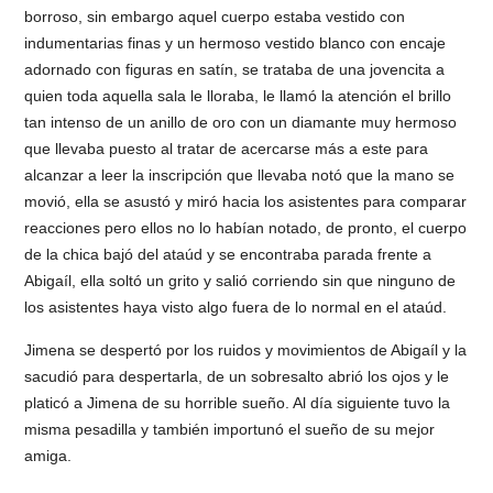
borroso, sin embargo aquel cuerpo estaba vestido con
indumentarias finas y un hermoso vestido blanco con encaje
adornado con figuras en satín, se trataba de una jovencita a
quien toda aquella sala le lloraba, le llamó la atención el brillo
tan intenso de un anillo de oro con un diamante muy hermoso
que llevaba puesto al tratar de acercarse más a este para
alcanzar a leer la inscripción que llevaba notó que la mano se
movió, ella se asustó y miró hacia los asistentes para comparar
reacciones pero ellos no lo habían notado, de pronto, el cuerpo
de la chica bajó del ataúd y se encontraba parada frente a
Abigaíl, ella soltó un grito y salió corriendo sin que ninguno de
los asistentes haya visto algo fuera de lo normal en el ataúd.
Jimena se despertó por los ruidos y movimientos de Abigaíl y la
sacudió para despertarla, de un sobresalto abrió los ojos y le
platicó a Jimena de su horrible sueño. Al día siguiente tuvo la
misma pesadilla y también importunó el sueño de su mejor
amiga.