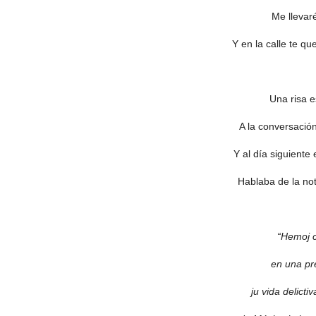
Me llevar
Y en la calle te q
Una risa e
A la conversación
Y al día siguiente
Hablaba de la not
“Hemoj c
en una pre
ju vida delicti