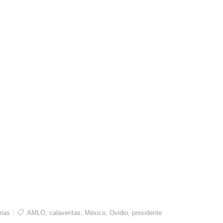
rias
AMLO
,
calaveritas
,
México
,
Ovidio
,
presidente