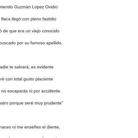
miendo Guzmán López Ovidio
flaca llegó con pleno fastidio
ó de que era un viejo conocido
 buscado por su famoso apellido.
adie te salvará, es evidente
ré con total gusto placiente
 no escaparás ni por accidente
astro porque seré muy prudente”
aces ni me enseñes el diente,