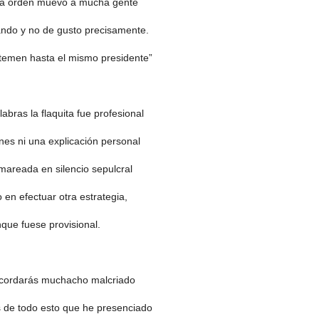
a orden muevo a mucha gente
ndo y no de gusto precisamente.
temen hasta el mismo presidente”
abras la flaquita fue profesional
nes ni una explicación personal
areada en silencio sepulcral
en efectuar otra estrategia,
que fuese provisional.
acordarás muchacho malcriado
s de todo esto que he presenciado