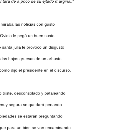
antará de a poco de su ejtado marginal.
”
a miraba las noticias con gusto
Ovidio le pegó un buen susto
 santa julia le provocó un disgusto
s las hojas gruesas de un arbusto
 como dijo el presidente en el discurso.
io triste, desconsolado y pataleando
 muy segura se quedará penando
opiedades se estarán preguntando
que para un bien se van encaminando.