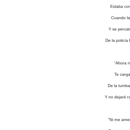
Estaba co
Cuando la 
Y se percat
De la policía
“Ahora n
Te carga
De la tumba
Y no dejaré r
“Ni me amen