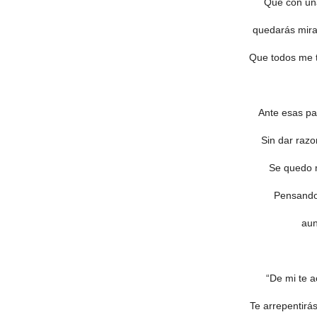
Que con un
quedarás mira
Que todos me 
Ante esas pal
Sin dar razo
Se quedo m
Pensando 
aun
“De mi te 
Te arrepentirá