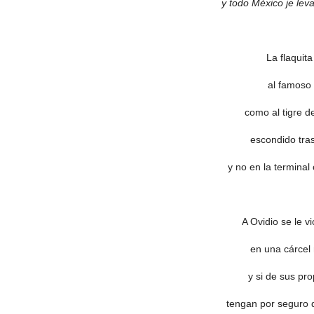
y todo México je lev
La flaquit
al famoso 
como al tigre de
escondido tra
y no en la terminal
A Ovidio se le v
en una cárcel
y si de sus pr
tengan por seguro 