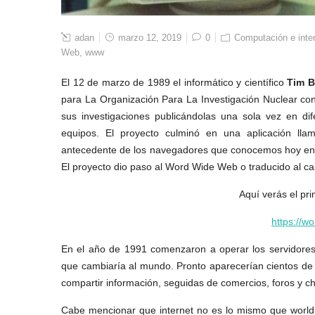
adan
marzo 12, 2019
0
Computación e inte
Web
,
www
El 12 de marzo de 1989 el informático y científico
Tim B
para La Organización Para La Investigación Nuclear con
sus investigaciones publicándolas una sola vez en di
equipos. El proyecto culminó en una aplicación l
antecedente de los navegadores que conocemos hoy en dí
El proyecto dio paso al Word Wide Web o traducido al ca
Aquí verás el pri
https://w
En el año de 1991 comenzaron a operar los servidores 
que cambiaría al mundo. Pronto aparecerían cientos de s
compartir información, seguidas de comercios, foros y ch
Cabe mencionar que internet no es lo mismo que world w