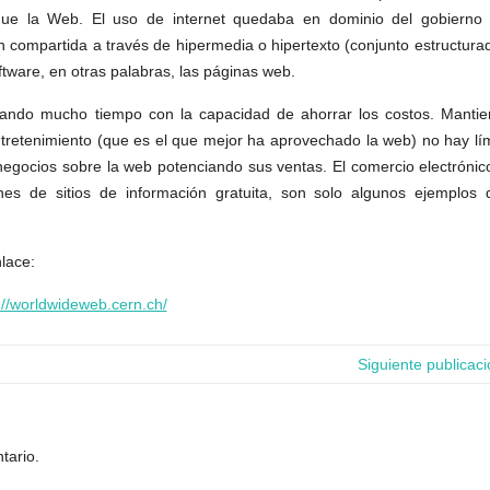
que la Web. El uso de internet quedaba en dominio del gobierno
 compartida a través de hipermedia o hipertexto (conjunto estructura
ftware, en otras palabras, las páginas web.
ando mucho tiempo con la capacidad de ahorrar los costos. Mantie
retenimiento (que es el que mejor ha aprovechado la web) no hay lím
gocios sobre la web potenciando sus ventas. El comercio electrónico
ones de sitios de información gratuita, son solo algunos ejemplos 
nlace:
://worldwideweb.cern.ch/
Siguiente publicac
tario.