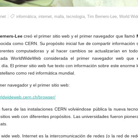
rnet
informática
,
internet
,
malla
,
tecnología
,
Tim Berners-Lee
,
World Wid
erners-Lee
creó el primer sitio web y el primer navegador que llamó
ocida como CERN. Su propósito inicial fue de compartir información 
ferentes computadoras y al hacer cambios se actualizarían en todo
lamada WorldWideWeb considerada el primer navegador web que 
a. El primer sitio web fue texto con información sobre este enorme l
stellano como red informática mundial.
mer navegador y el primer sitio web:
orldwideweb.cern.ch/browser/
fuera de las instalaciones CERN volviéndose pública la nueva tecno
itios web con diferentes propósitos. Las universidades fueron pioner
ats.
ide web. Internet es la intercomunicación de redes (o la red de red