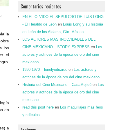
Comentarios recientes
e
EN EL OLVIDO EL SEPULCRO DE LUIS LONG
- El Heraldo de León
en
Louis Long y su historia
en León de los Aldama, Gto. México
Malla
LOS ACTORES MAS INOLVIDABLES DEL
sobre
CINE MEXICANO – STORY EXPRESS
en
Los
s los
actores y actrices de la época de oro del cine
es el
ogro.
mexicano
1930-1970 – lonelyeduardo
en
Los actores y
actrices de la época de oro del cine mexicano
Historia del Cine Mexicano – CasaMejicú
en
Los
actores y actrices de la época de oro del cine
mexicano
logía
read this post here
en
Los maquillajes más feos
as en
y ridículos
es) a
Archivos