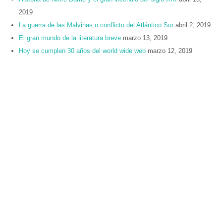
2019
La guerra de las Malvinas o conflicto del Atlántico Sur
abril 2, 2019
El gran mundo de la literatura breve
marzo 13, 2019
Hoy se cumplen 30 años del world wide web
marzo 12, 2019
¿De dónde proviene el día de la mujer?
marzo 8, 2019
Comentarios recientes
EN EL OLVIDO EL SEPULCRO DE LUIS LONG - El Heraldo de
León
en
Louis Long y su historia en León de los Aldama, Gto.
México
LOS ACTORES MAS INOLVIDABLES DEL CINE MEXICANO –
STORY EXPRESS
en
Los actores y actrices de la época de oro
del cine mexicano
1930-1970 – lonelyeduardo
en
Los actores y actrices de la época
de oro del cine mexicano
Historia del Cine Mexicano – CasaMejicú
en
Los actores y