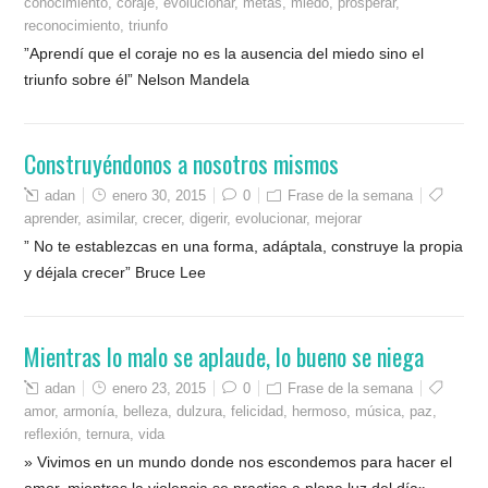
conocimiento
,
coraje
,
evolucionar
,
metas
,
miedo
,
prosperar
,
reconocimiento
,
triunfo
”Aprendí que el coraje no es la ausencia del miedo sino el
triunfo sobre él” Nelson Mandela
Construyéndonos a nosotros mismos
adan
enero 30, 2015
0
Frase de la semana
aprender
,
asimilar
,
crecer
,
digerir
,
evolucionar
,
mejorar
” No te establezcas en una forma, adáptala, construye la propia
y déjala crecer” Bruce Lee
Mientras lo malo se aplaude, lo bueno se niega
adan
enero 23, 2015
0
Frase de la semana
amor
,
armonía
,
belleza
,
dulzura
,
felicidad
,
hermoso
,
música
,
paz
,
reflexión
,
ternura
,
vida
» Vivimos en un mundo donde nos escondemos para hacer el
amor, mientras la violencia se practica a plena luz del día»