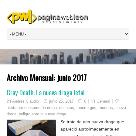
Archivo Mensual:
junio 2017
Gray Death: La nueva droga letal
Andres Claudio
junio 25, 2017
0
General
alerta por consumo de droga
,
decesos
,
muerte gris
,
muertes
,
nueva
droga
,
peligro ante la nueva droga
Se trata de una nueva droga que
apareció aproximadamente en