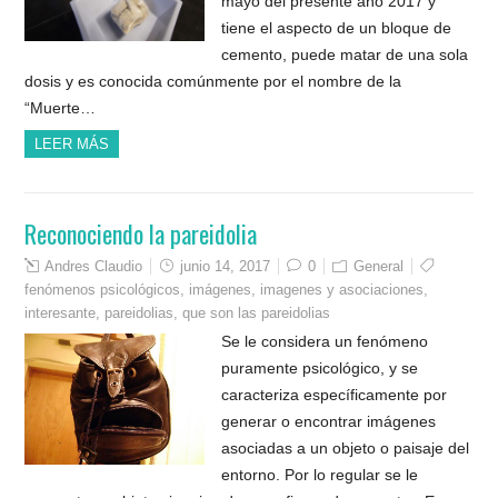
mayo del presente año 2017 y
tiene el aspecto de un bloque de
cemento, puede matar de una sola
dosis y es conocida comúnmente por el nombre de la
“Muerte…
LEER MÁS
Reconociendo la pareidolia
Andres Claudio
junio 14, 2017
0
General
fenómenos psicológicos
,
imágenes
,
imagenes y asociaciones
,
interesante
,
pareidolias
,
que son las pareidolias
Se le considera un fenómeno
puramente psicológico, y se
caracteriza específicamente por
generar o encontrar imágenes
asociadas a un objeto o paisaje del
entorno. Por lo regular se le