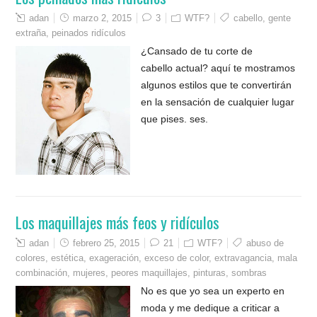
adan
marzo 2, 2015
3
WTF?
cabello
,
gente
extraña
,
peinados ridículos
¿Cansado de tu corte de
cabello actual? aquí te mostramos
algunos estilos que te convertirán
en la sensación de cualquier lugar
que pises. ses.
Los maquillajes más feos y ridículos
adan
febrero 25, 2015
21
WTF?
abuso de
colores
,
estética
,
exageración
,
exceso de color
,
extravagancia
,
mala
combinación
,
mujeres
,
peores maquillajes
,
pinturas
,
sombras
No es que yo sea un experto en
moda y me dedique a criticar a