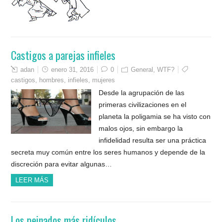
Castigos a parejas infieles
adan
enero 31, 2016
0
General
,
WTF?
castigos
,
hombres
,
infieles
,
mujeres
Desde la agrupación de las
primeras civilizaciones en el
planeta la poligamia se ha visto con
malos ojos, sin embargo la
infidelidad resulta ser una práctica
secreta muy común entre los seres humanos y depende de la
discreción para evitar algunas…
LEER MÁS
Los peinados más ridículos