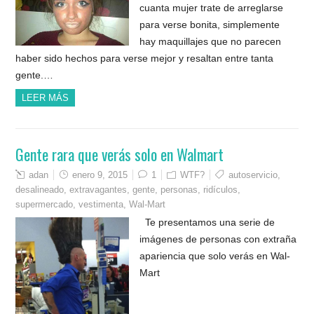
cuanta mujer trate de arreglarse
para verse bonita, simplemente
hay maquillajes que no parecen
haber sido hechos para verse mejor y resaltan entre tanta
gente.…
LEER MÁS
Gente rara que verás solo en Walmart
adan
enero 9, 2015
1
WTF?
autoservicio
,
desalineado
,
extravagantes
,
gente
,
personas
,
ridículos
,
supermercado
,
vestimenta
,
Wal-Mart
Te presentamos una serie de
imágenes de personas con extraña
apariencia que solo verás en Wal-
Mart