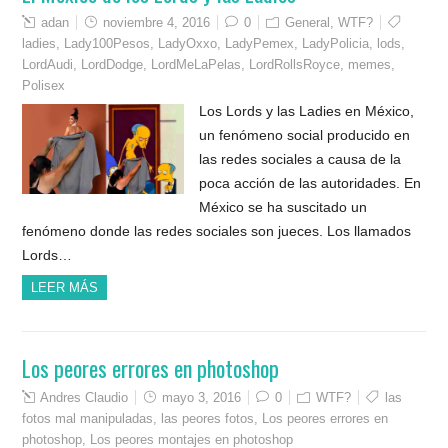
adan
noviembre 4, 2016
0
General
,
WTF?
ladies
,
Lady100Pesos
,
LadyOxxo
,
LadyPemex
,
LadyPolicia
,
lods
,
LordAudi
,
LordDodge
,
LordMeLaPelas
,
LordRollsRoyce
,
memes
,
Polisex
Los Lords y las Ladies en México,
un fenómeno social producido en
las redes sociales a causa de la
poca acción de las autoridades. En
México se ha suscitado un
fenómeno donde las redes sociales son jueces. Los llamados
Lords…
LEER MÁS
Los peores errores en photoshop
Andres Claudio
mayo 3, 2016
0
WTF?
las
fotos mal manipuladas
,
las peores fotos
,
Los peores errores en
photoshop
,
Los peores montajes en photoshop