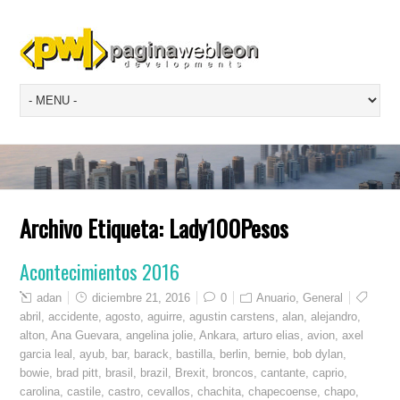
Archivo Etiqueta:
Lady100Pesos
Acontecimientos 2016
adan
diciembre 21, 2016
0
Anuario
,
General
abril
,
accidente
,
agosto
,
aguirre
,
agustin carstens
,
alan
,
alejandro
,
alton
,
Ana Guevara
,
angelina jolie
,
Ankara
,
arturo elias
,
avion
,
axel
garcia leal
,
ayub
,
bar
,
barack
,
bastilla
,
berlin
,
bernie
,
bob dylan
,
bowie
,
brad pitt
,
brasil
,
brazil
,
Brexit
,
broncos
,
cantante
,
caprio
,
carolina
,
castile
,
castro
,
cevallos
,
chachita
,
chapecoense
,
chapo
,