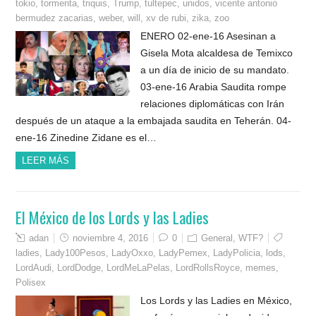
tokio
,
tormenta
,
triquis
,
Trump
,
tultepec
,
unidos
,
vicente antonio
bermudez zacarias
,
weber
,
will
,
xv de rubi
,
zika
,
zoo
ENERO 02-ene-16 Asesinan a
Gisela Mota alcaldesa de Temixco
a un día de inicio de su mandato.
03-ene-16 Arabia Saudita rompe
relaciones diplomáticas con Irán
después de un ataque a la embajada saudita en Teherán. 04-
ene-16 Zinedine Zidane es el…
LEER MÁS
El México de los Lords y las Ladies
adan
noviembre 4, 2016
0
General
,
WTF?
ladies
,
Lady100Pesos
,
LadyOxxo
,
LadyPemex
,
LadyPolicia
,
lods
,
LordAudi
,
LordDodge
,
LordMeLaPelas
,
LordRollsRoyce
,
memes
,
Polisex
Los Lords y las Ladies en México,