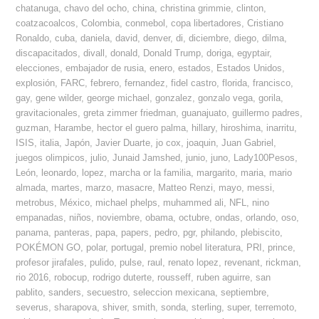
chatanuga
,
chavo del ocho
,
china
,
christina grimmie
,
clinton
,
coatzacoalcos
,
Colombia
,
conmebol
,
copa libertadores
,
Cristiano
Ronaldo
,
cuba
,
daniela
,
david
,
denver
,
di
,
diciembre
,
diego
,
dilma
,
discapacitados
,
divall
,
donald
,
Donald Trump
,
doriga
,
egyptair
,
elecciones
,
embajador de rusia
,
enero
,
estados
,
Estados Unidos
,
explosión
,
FARC
,
febrero
,
fernandez
,
fidel castro
,
florida
,
francisco
,
gay
,
gene wilder
,
george michael
,
gonzalez
,
gonzalo vega
,
gorila
,
gravitacionales
,
greta zimmer friedman
,
guanajuato
,
guillermo padres
,
guzman
,
Harambe
,
hector el guero palma
,
hillary
,
hiroshima
,
inarritu
,
ISIS
,
italia
,
Japón
,
Javier Duarte
,
jo cox
,
joaquin
,
Juan Gabriel
,
juegos olimpicos
,
julio
,
Junaid Jamshed
,
junio
,
juno
,
Lady100Pesos
,
León
,
leonardo
,
lopez
,
marcha or la familia
,
margarito
,
maria
,
mario
almada
,
martes
,
marzo
,
masacre
,
Matteo Renzi
,
mayo
,
messi
,
metrobus
,
México
,
michael phelps
,
muhammed ali
,
NFL
,
nino
empanadas
,
niños
,
noviembre
,
obama
,
octubre
,
ondas
,
orlando
,
oso
,
panama
,
panteras
,
papa
,
papers
,
pedro
,
pgr
,
philando
,
plebiscito
,
POKÉMON GO
,
polar
,
portugal
,
premio nobel literatura
,
PRI
,
prince
,
profesor jirafales
,
pulido
,
pulse
,
raul
,
renato lopez
,
revenant
,
rickman
,
rio 2016
,
robocup
,
rodrigo duterte
,
rousseff
,
ruben aguirre
,
san
pablito
,
sanders
,
secuestro
,
seleccion mexicana
,
septiembre
,
severus
,
sharapova
,
shiver
,
smith
,
sonda
,
sterling
,
super
,
terremoto
,