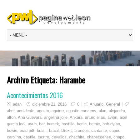
Archivo Etiqueta:
Harambe
Acontecimientos 2016
adan
diciembre 21, 2016
0
Anuario
,
General
abril
,
accidente
,
agosto
,
aguirre
,
agustin carstens
,
alan
,
alejandro
,
alton
,
Ana Guevara
,
angelina jolie
,
Ankara
,
arturo elias
,
avion
,
axel
garcia leal
,
ayub
,
bar
,
barack
,
bastilla
,
berlin
,
bernie
,
bob dylan
,
bowie
,
brad pitt
,
brasil
,
brazil
,
Brexit
,
broncos
,
cantante
,
caprio
,
carolina
,
castile
,
castro
,
cevallos
,
chachita
,
chapecoense
,
chapo
,