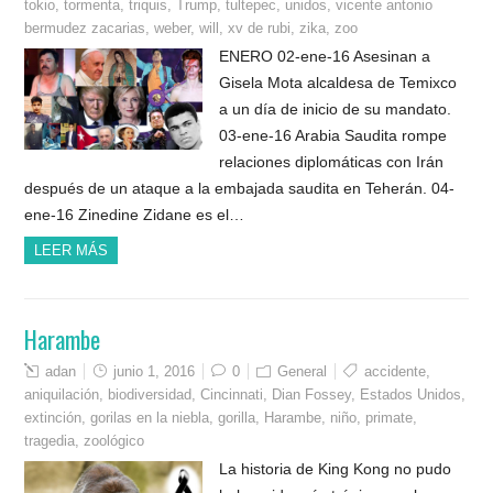
tokio
,
tormenta
,
triquis
,
Trump
,
tultepec
,
unidos
,
vicente antonio
bermudez zacarias
,
weber
,
will
,
xv de rubi
,
zika
,
zoo
ENERO 02-ene-16 Asesinan a
Gisela Mota alcaldesa de Temixco
a un día de inicio de su mandato.
03-ene-16 Arabia Saudita rompe
relaciones diplomáticas con Irán
después de un ataque a la embajada saudita en Teherán. 04-
ene-16 Zinedine Zidane es el…
LEER MÁS
Harambe
adan
junio 1, 2016
0
General
accidente
,
aniquilación
,
biodiversidad
,
Cincinnati
,
Dian Fossey
,
Estados Unidos
,
extinción
,
gorilas en la niebla
,
gorilla
,
Harambe
,
niño
,
primate
,
tragedia
,
zoológico
La historia de King Kong no pudo