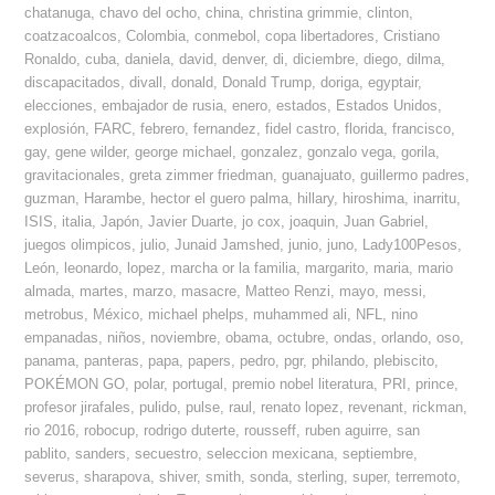
chatanuga
,
chavo del ocho
,
china
,
christina grimmie
,
clinton
,
coatzacoalcos
,
Colombia
,
conmebol
,
copa libertadores
,
Cristiano
Ronaldo
,
cuba
,
daniela
,
david
,
denver
,
di
,
diciembre
,
diego
,
dilma
,
discapacitados
,
divall
,
donald
,
Donald Trump
,
doriga
,
egyptair
,
elecciones
,
embajador de rusia
,
enero
,
estados
,
Estados Unidos
,
explosión
,
FARC
,
febrero
,
fernandez
,
fidel castro
,
florida
,
francisco
,
gay
,
gene wilder
,
george michael
,
gonzalez
,
gonzalo vega
,
gorila
,
gravitacionales
,
greta zimmer friedman
,
guanajuato
,
guillermo padres
,
guzman
,
Harambe
,
hector el guero palma
,
hillary
,
hiroshima
,
inarritu
,
ISIS
,
italia
,
Japón
,
Javier Duarte
,
jo cox
,
joaquin
,
Juan Gabriel
,
juegos olimpicos
,
julio
,
Junaid Jamshed
,
junio
,
juno
,
Lady100Pesos
,
León
,
leonardo
,
lopez
,
marcha or la familia
,
margarito
,
maria
,
mario
almada
,
martes
,
marzo
,
masacre
,
Matteo Renzi
,
mayo
,
messi
,
metrobus
,
México
,
michael phelps
,
muhammed ali
,
NFL
,
nino
empanadas
,
niños
,
noviembre
,
obama
,
octubre
,
ondas
,
orlando
,
oso
,
panama
,
panteras
,
papa
,
papers
,
pedro
,
pgr
,
philando
,
plebiscito
,
POKÉMON GO
,
polar
,
portugal
,
premio nobel literatura
,
PRI
,
prince
,
profesor jirafales
,
pulido
,
pulse
,
raul
,
renato lopez
,
revenant
,
rickman
,
rio 2016
,
robocup
,
rodrigo duterte
,
rousseff
,
ruben aguirre
,
san
pablito
,
sanders
,
secuestro
,
seleccion mexicana
,
septiembre
,
severus
,
sharapova
,
shiver
,
smith
,
sonda
,
sterling
,
super
,
terremoto
,