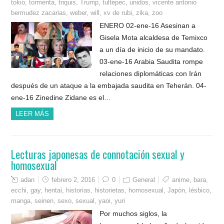
tokio
,
tormenta
,
triquis
,
Trump
,
tultepec
,
unidos
,
vicente antonio
bermudez zacarias
,
weber
,
will
,
xv de rubi
,
zika
,
zoo
ENERO 02-ene-16 Asesinan a
Gisela Mota alcaldesa de Temixco
a un día de inicio de su mandato.
03-ene-16 Arabia Saudita rompe
relaciones diplomáticas con Irán
después de un ataque a la embajada saudita en Teherán. 04-
ene-16 Zinedine Zidane es el…
LEER MÁS
Lecturas japonesas de connotación sexual y
homosexual
adan
febrero 2, 2016
0
General
anime
,
bara
,
ecchi
,
gay
,
hentai
,
historias
,
historietas
,
homosexual
,
Japón
,
lésbico
,
manga
,
seinen
,
sexo
,
sexual
,
yaoi
,
yuri
Por muchos siglos, la