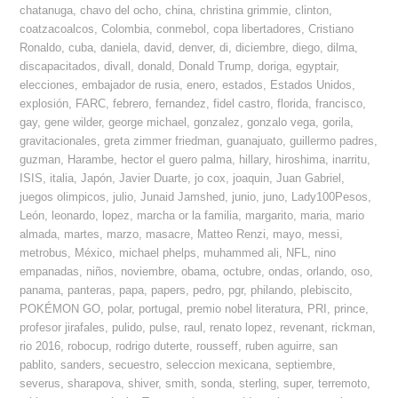
chatanuga
,
chavo del ocho
,
china
,
christina grimmie
,
clinton
,
coatzacoalcos
,
Colombia
,
conmebol
,
copa libertadores
,
Cristiano
Ronaldo
,
cuba
,
daniela
,
david
,
denver
,
di
,
diciembre
,
diego
,
dilma
,
discapacitados
,
divall
,
donald
,
Donald Trump
,
doriga
,
egyptair
,
elecciones
,
embajador de rusia
,
enero
,
estados
,
Estados Unidos
,
explosión
,
FARC
,
febrero
,
fernandez
,
fidel castro
,
florida
,
francisco
,
gay
,
gene wilder
,
george michael
,
gonzalez
,
gonzalo vega
,
gorila
,
gravitacionales
,
greta zimmer friedman
,
guanajuato
,
guillermo padres
,
guzman
,
Harambe
,
hector el guero palma
,
hillary
,
hiroshima
,
inarritu
,
ISIS
,
italia
,
Japón
,
Javier Duarte
,
jo cox
,
joaquin
,
Juan Gabriel
,
juegos olimpicos
,
julio
,
Junaid Jamshed
,
junio
,
juno
,
Lady100Pesos
,
León
,
leonardo
,
lopez
,
marcha or la familia
,
margarito
,
maria
,
mario
almada
,
martes
,
marzo
,
masacre
,
Matteo Renzi
,
mayo
,
messi
,
metrobus
,
México
,
michael phelps
,
muhammed ali
,
NFL
,
nino
empanadas
,
niños
,
noviembre
,
obama
,
octubre
,
ondas
,
orlando
,
oso
,
panama
,
panteras
,
papa
,
papers
,
pedro
,
pgr
,
philando
,
plebiscito
,
POKÉMON GO
,
polar
,
portugal
,
premio nobel literatura
,
PRI
,
prince
,
profesor jirafales
,
pulido
,
pulse
,
raul
,
renato lopez
,
revenant
,
rickman
,
rio 2016
,
robocup
,
rodrigo duterte
,
rousseff
,
ruben aguirre
,
san
pablito
,
sanders
,
secuestro
,
seleccion mexicana
,
septiembre
,
severus
,
sharapova
,
shiver
,
smith
,
sonda
,
sterling
,
super
,
terremoto
,