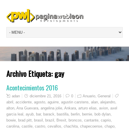
Archivo Etiqueta:
gay
Acontecimientos 2016
adan
diciembre 21, 2016
0
Anuario
,
General
abril
,
accidente
,
agosto
,
aguirre
,
agustin carstens
,
alan
,
alejandro
,
alton
,
Ana Guevara
,
angelina jolie
,
Ankara
,
arturo elias
,
avion
,
axel
garcia leal
,
ayub
,
bar
,
barack
,
bastilla
,
berlin
,
bernie
,
bob dylan
,
bowie
,
brad pitt
,
brasil
,
brazil
,
Brexit
,
broncos
,
cantante
,
caprio
,
carolina
,
castile
,
castro
,
cevallos
,
chachita
,
chapecoense
,
chapo
,