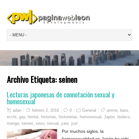
Archivo Etiqueta:
seinen
Lecturas japonesas de connotación sexual y
homosexual
adan
febrero 2, 2016
0
General
anime
,
bara
,
ecchi
,
gay
,
hentai
,
historias
,
historietas
,
homosexual
,
Japón
,
lésbico
,
manga
,
seinen
,
sexo
,
sexual
,
yaoi
,
yuri
Por muchos siglos, la
homosexualidad en Japón ha sido