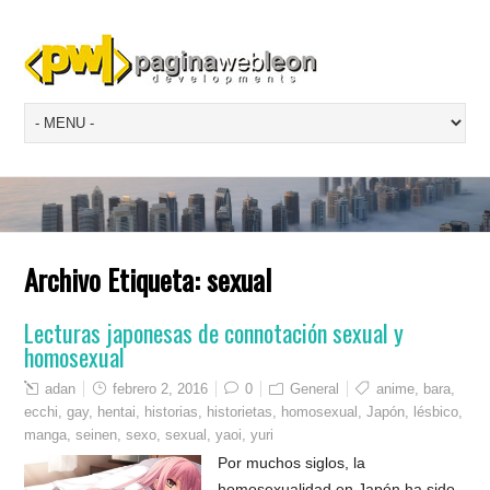
Archivo Etiqueta:
sexual
Lecturas japonesas de connotación sexual y
homosexual
adan
febrero 2, 2016
0
General
anime
,
bara
,
ecchi
,
gay
,
hentai
,
historias
,
historietas
,
homosexual
,
Japón
,
lésbico
,
manga
,
seinen
,
sexo
,
sexual
,
yaoi
,
yuri
Por muchos siglos, la
homosexualidad en Japón ha sido