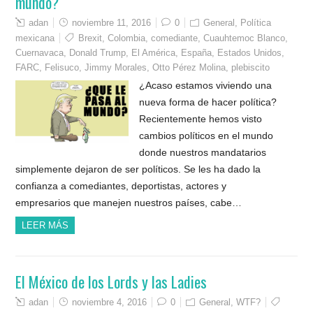
mundo?
adan
noviembre 11, 2016
0
General
,
Política
mexicana
Brexit
,
Colombia
,
comediante
,
Cuauhtemoc Blanco
,
Cuernavaca
,
Donald Trump
,
El América
,
España
,
Estados Unidos
,
FARC
,
Felisuco
,
Jimmy Morales
,
Otto Pérez Molina
,
plebiscito
¿Acaso estamos viviendo una
nueva forma de hacer política?
Recientemente hemos visto
cambios políticos en el mundo
donde nuestros mandatarios
simplemente dejaron de ser políticos. Se les ha dado la
confianza a comediantes, deportistas, actores y
empresarios que manejen nuestros países, cabe…
LEER MÁS
El México de los Lords y las Ladies
adan
noviembre 4, 2016
0
General
,
WTF?