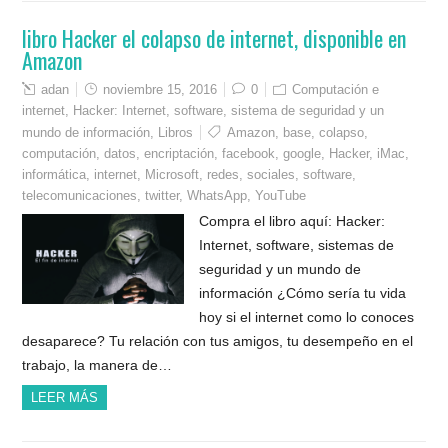
libro Hacker el colapso de internet, disponible en
Amazon
adan
noviembre 15, 2016
0
Computación e
internet
,
Hacker: Internet, software, sistema de seguridad y un
mundo de información
,
Libros
Amazon
,
base
,
colapso
,
computación
,
datos
,
encriptación
,
facebook
,
google
,
Hacker
,
iMac
,
informática
,
internet
,
Microsoft
,
redes
,
sociales
,
software
,
telecomunicaciones
,
twitter
,
WhatsApp
,
YouTube
Compra el libro aquí: Hacker:
Internet, software, sistemas de
seguridad y un mundo de
información ¿Cómo sería tu vida
hoy si el internet como lo conoces
desaparece? Tu relación con tus amigos, tu desempeño en el
trabajo, la manera de…
LEER MÁS