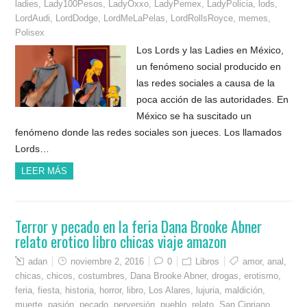
ladies
,
Lady100Pesos
,
LadyOxxo
,
LadyPemex
,
LadyPolicia
,
lods
,
LordAudi
,
LordDodge
,
LordMeLaPelas
,
LordRollsRoyce
,
memes
,
Polisex
Los Lords y las Ladies en México,
un fenómeno social producido en
las redes sociales a causa de la
poca acción de las autoridades. En
México se ha suscitado un
fenómeno donde las redes sociales son jueces. Los llamados
Lords…
LEER MÁS
Terror y pecado en la feria Dana Brooke Abner
relato erotico libro chicas viaje amazon
adan
noviembre 2, 2016
0
Libros
amor
,
anal
,
chicas
,
chicos
,
costumbres
,
Dana Brooke Abner
,
drogas
,
erotismo
,
feria
,
fiesta
,
historia
,
horror
,
libro
,
Los Alares
,
lujuria
,
maldición
,
muerte
,
pasión
,
pecado
,
perversión
,
pueblo
,
relato
,
San Cipriano
,