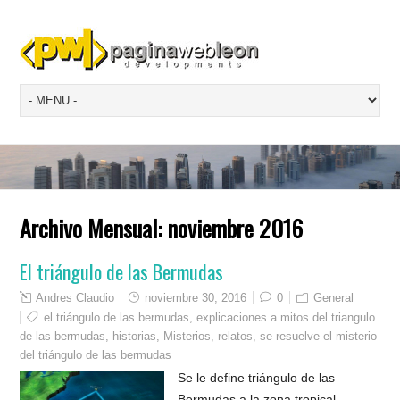
Archivo Mensual:
noviembre 2016
El triángulo de las Bermudas
Andres Claudio
noviembre 30, 2016
0
General
el triángulo de las bermudas
,
explicaciones a mitos del triangulo
de las bermudas
,
historias
,
Misterios
,
relatos
,
se resuelve el misterio
del triángulo de las bermudas
Se le define triángulo de las
Bermudas a la zona tropical