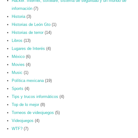
Hacker: Internet, software, sistema de seguridad y un mundo de
información
(7)
Historia
(3)
Historias de León Gto
(1)
Historias de terror
(14)
Libros
(13)
Lugares de Interés
(4)
México
(6)
Movies
(4)
Music
(1)
Política mexicana
(19)
Sports
(4)
Tips y trucos informáticos
(4)
Top de lo mejor
(8)
Torneos de videojuegos
(5)
Videojuegos
(4)
WTF?
(7)