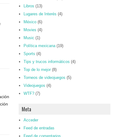
Libros
(13)
Lugares de Interés
(4)
México
(6)
e
Movies
(4)
Music
(1)
Política mexicana
(19)
Sports
(4)
Tips y trucos informáticos
(4)
Top de lo mejor
(8)
Torneos de videojuegos
(5)
Videojuegos
(4)
WTF?
(7)
ación
ición
Meta
Acceder
Feed de entradas
Feed de comentarios