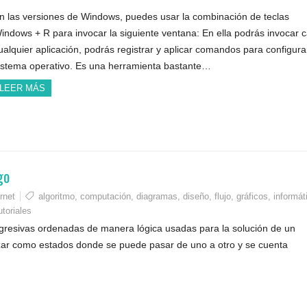
n las versiones de Windows, puedes usar la combinación de teclas
indows + R para invocar la siguiente ventana: En ella podrás invocar c
ualquier aplicación, podrás registrar y aplicar comandos para configura
istema operativo. Es una herramienta bastante…
LEER MÁS
go
rnet
algoritmo
,
computación
,
diagramas
,
diseño
,
flujo
,
gráficos
,
informát
utoriales
ogresivas ordenadas de manera lógica usadas para la solución de un
izar como estados donde se puede pasar de uno a otro y se cuenta