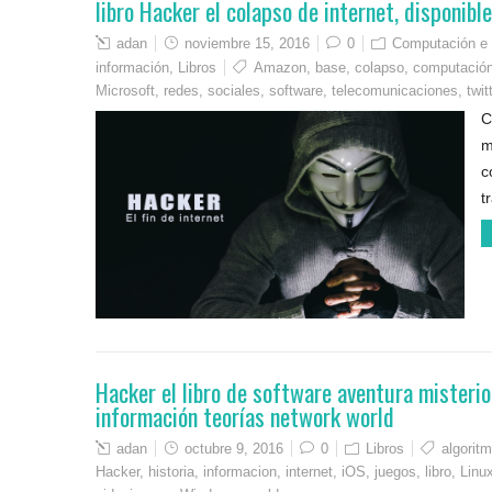
libro Hacker el colapso de internet, disponib
adan
noviembre 15, 2016
0
Computación e 
información
,
Libros
Amazon
,
base
,
colapso
,
computació
Microsoft
,
redes
,
sociales
,
software
,
telecomunicaciones
,
twit
C
m
c
t
Hacker el libro de software aventura misteri
información teorías network world
adan
octubre 9, 2016
0
Libros
algorit
Hacker
,
historia
,
informacion
,
internet
,
iOS
,
juegos
,
libro
,
Linu