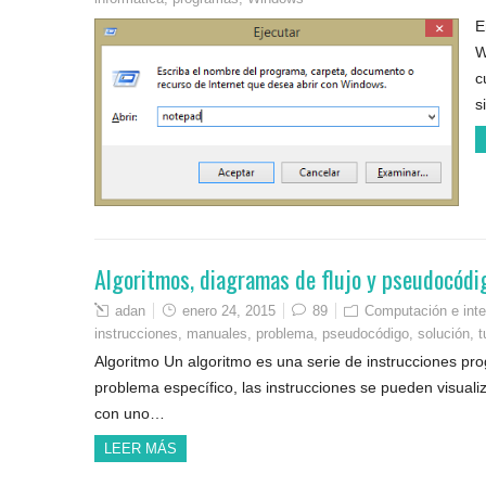
E
W
c
s
Algoritmos, diagramas de flujo y pseudocódi
adan
enero 24, 2015
89
Computación e inte
instrucciones
,
manuales
,
problema
,
pseudocódigo
,
solución
,
t
Algoritmo Un algoritmo es una serie de instrucciones pr
problema específico, las instrucciones se pueden visual
con uno…
LEER MÁS