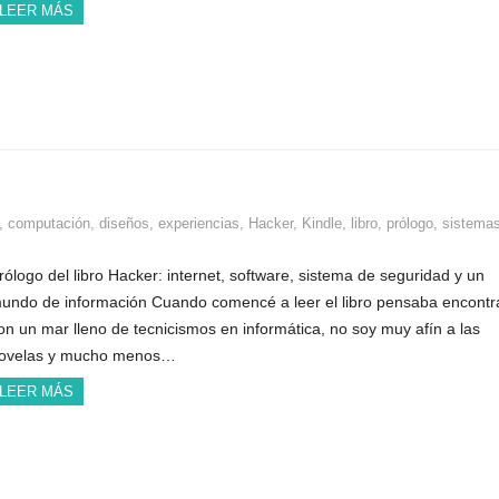
LEER MÁS
,
computación
,
diseños
,
experiencias
,
Hacker
,
Kindle
,
libro
,
prólogo
,
sistema
rólogo del libro Hacker: internet, software, sistema de seguridad y un
undo de información Cuando comencé a leer el libro pensaba encont
on un mar lleno de tecnicismos en informática, no soy muy afín a las
ovelas y mucho menos…
LEER MÁS