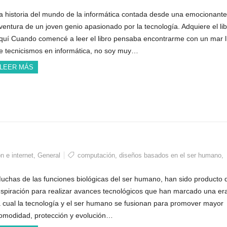
a historia del mundo de la informática contada desde una emocionante
ventura de un joven genio apasionado por la tecnología. Adquiere el li
quí Cuando comencé a leer el libro pensaba encontrarme con un mar l
e tecnicismos en informática, no soy muy…
LEER MÁS
 e internet
,
General
computación
,
diseños basados en el ser humano
,
uchas de las funciones biológicas del ser humano, han sido producto 
nspiración para realizar avances tecnológicos que han marcado una er
a cual la tecnología y el ser humano se fusionan para promover mayor
omodidad, protección y evolución…