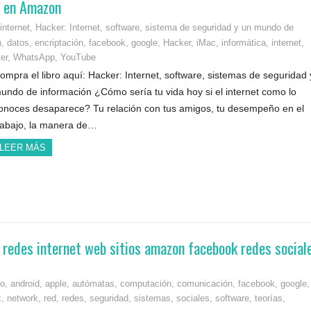
le en Amazon
internet
,
Hacker: Internet, software, sistema de seguridad y un mundo de
n
,
datos
,
encriptación
,
facebook
,
google
,
Hacker
,
iMac
,
informática
,
internet
,
ter
,
WhatsApp
,
YouTube
ompra el libro aquí: Hacker: Internet, software, sistemas de seguridad 
undo de información ¿Cómo sería tu vida hoy si el internet como lo
onoces desaparece? Tu relación con tus amigos, tu desempeño en el
rabajo, la manera de…
LEER MÁS
o redes internet web sitios amazon facebook redes social
mo
,
android
,
apple
,
autómatas
,
computación
,
comunicación
,
facebook
,
google
,
x
,
network
,
red
,
redes
,
seguridad
,
sistemas
,
sociales
,
software
,
teorías
,