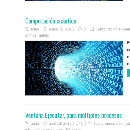
Computación cuántica
adan
enero 30, 2016
0
Computación e inter
primos
,
qubits
E
c
m
m
Ventana Ejecutar, para múltiples procesos
adan
abril 13, 2015
0
Tips y trucos informá
informática
,
programas
,
Windows