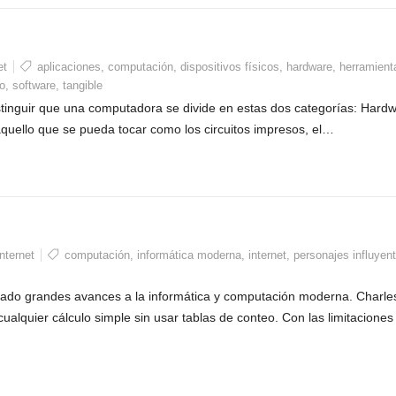
et
aplicaciones
,
computación
,
dispositivos físicos
,
hardware
,
herramient
o
,
software
,
tangible
stinguir que una computadora se divide en estas dos categorías: Hard
 aquello que se pueda tocar como los circuitos impresos, el…
nternet
computación
,
informática moderna
,
internet
,
personajes influyen
tado grandes avances a la informática y computación moderna. Charle
lquier cálculo simple sin usar tablas de conteo. Con las limitaciones