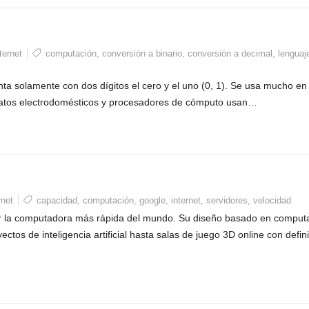
ternet
computación
,
conversión a binario
,
conversión a decimal
,
lenguaj
ta solamente con dos dígitos el cero y el uno (0, 1). Se usa mucho en
paratos electrodomésticos y procesadores de cómputo usan…
rnet
capacidad
,
computación
,
google
,
internet
,
servidores
,
velocidad
r la computadora más rápida del mundo. Su diseño basado en comput
tos de inteligencia artificial hasta salas de juego 3D online con defin