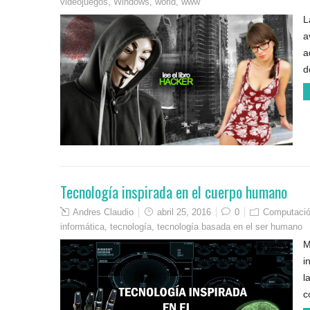
videojuegos
,
Windows
,
world
,
www
L
a
a
d
Tecnología inspirada en el cuerpo humano
Andres Claudio
abril 25, 2016
0
Computación
informática
,
tecnología
,
tecnología basada en el ser humano
M
i
l
c