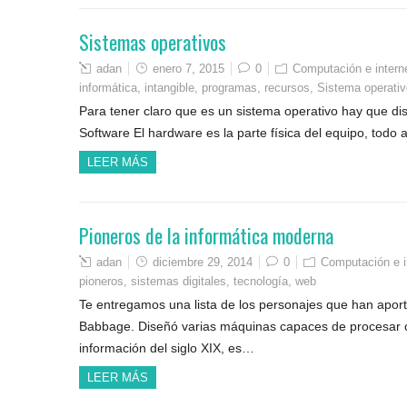
Sistemas operativos
adan
enero 7, 2015
0
Computación e intern
informática
,
intangible
,
programas
,
recursos
,
Sistema operativ
Para tener claro que es un sistema operativo hay que di
Software El hardware es la parte física del equipo, todo
LEER MÁS
Pioneros de la informática moderna
adan
diciembre 29, 2014
0
Computación e i
pioneros
,
sistemas digitales
,
tecnología
,
web
Te entregamos una lista de los personajes que han apor
Babbage. Diseñó varias máquinas capaces de procesar cua
información del siglo XIX, es…
LEER MÁS