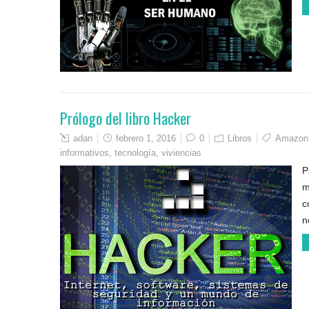
Prólogo del libro Hacker
adan
febrero 1, 2016
0
Libros
Amazon
informativos
,
tecnología
,
viviencias
P
m
c
n