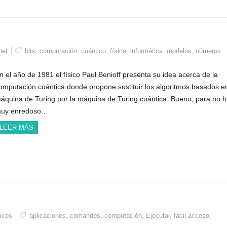
net
bits
,
computación
,
cuántico
,
física
,
informática
,
modelos
,
números
n el año de 1981 el físico Paul Benioff presenta su idea acerca de la
omputación cuántica donde propone sustituir los algoritmos basados en
áquina de Turing por la máquina de Turing cuántica. Bueno, para no 
uy enredoso…
LEER MÁS
ticos
aplicaciones
,
comandos
,
computación
,
Ejecutar
,
fácil acceso
,