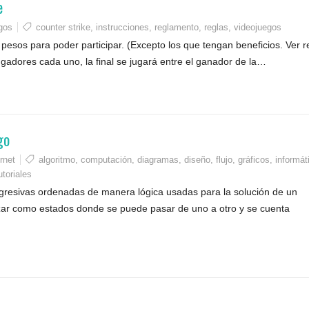
e
gos
counter strike
,
instrucciones
,
reglamento
,
reglas
,
videojuegos
pesos para poder participar. (Excepto los que tengan beneficios. Ver r
gadores cada uno, la final se jugará entre el ganador de la…
go
rnet
algoritmo
,
computación
,
diagramas
,
diseño
,
flujo
,
gráficos
,
informát
utoriales
ogresivas ordenadas de manera lógica usadas para la solución de un
izar como estados donde se puede pasar de uno a otro y se cuenta