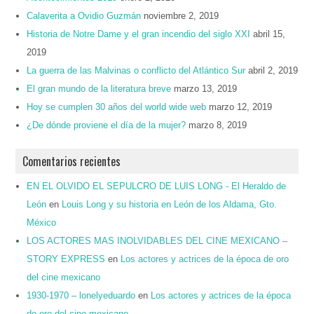
Calaverita a Ovidio Guzmán
noviembre 2, 2019
Historia de Notre Dame y el gran incendio del siglo XXI
abril 15,
2019
La guerra de las Malvinas o conflicto del Atlántico Sur
abril 2, 2019
El gran mundo de la literatura breve
marzo 13, 2019
Hoy se cumplen 30 años del world wide web
marzo 12, 2019
¿De dónde proviene el día de la mujer?
marzo 8, 2019
Comentarios recientes
EN EL OLVIDO EL SEPULCRO DE LUIS LONG - El Heraldo de
León
en
Louis Long y su historia en León de los Aldama, Gto.
México
LOS ACTORES MAS INOLVIDABLES DEL CINE MEXICANO –
STORY EXPRESS
en
Los actores y actrices de la época de oro
del cine mexicano
1930-1970 – lonelyeduardo
en
Los actores y actrices de la época
de oro del cine mexicano