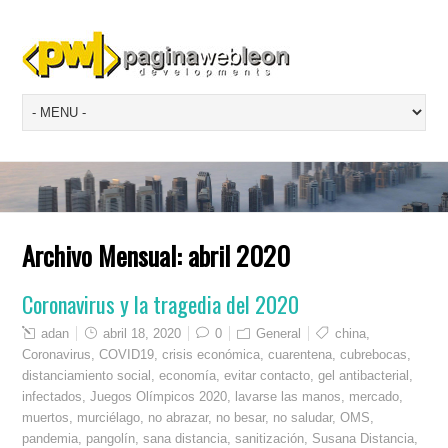
Archivo Mensual:
abril 2020
Coronavirus y la tragedia del 2020
adan
abril 18, 2020
0
General
china
,
Coronavirus
,
COVID19
,
crisis económica
,
cuarentena
,
cubrebocas
,
distanciamiento social
,
economía
,
evitar contacto
,
gel antibacterial
,
infectados
,
Juegos Olímpicos 2020
,
lavarse las manos
,
mercado
,
muertos
,
murciélago
,
no abrazar
,
no besar
,
no saludar
,
OMS
,
pandemia
,
pangolín
,
sana distancia
,
sanitización
,
Susana Distancia
,