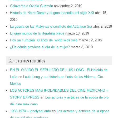
Calaverita a Ovidio Guzmán
noviembre 2, 2019
Historia de Notre Dame y el gran incendio del siglo XXI
abril 15,
2019
La guerra de las Malvinas o conflicto del Atlántico Sur
abril 2, 2019
El gran mundo de la literatura breve
marzo 13, 2019
Hoy se cumplen 30 años del world wide web
marzo 12, 2019
¿De dónde proviene el día de la mujer?
marzo 8, 2019
Comentarios recientes
EN EL OLVIDO EL SEPULCRO DE LUIS LONG - El Heraldo de
León
en
Louis Long y su historia en León de los Aldama, Gto.
México
LOS ACTORES MAS INOLVIDABLES DEL CINE MEXICANO –
STORY EXPRESS
en
Los actores y actrices de la época de oro
del cine mexicano
1930-1970 – lonelyeduardo
en
Los actores y actrices de la época
de oro del cine mexicano