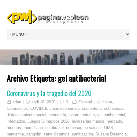
Archivo Etiqueta:
gel antibacterial
Coronavirus y la tragedia del 2020
adan
abril 18, 2020
0
General
china
,
Coronavirus
,
COVID19
,
crisis económica
,
cuarentena
,
cubrebocas
,
distanciamiento social
,
economía
,
evitar contacto
,
gel antibacterial
,
infectados
,
Juegos Olímpicos 2020
,
lavarse las manos
,
mercado
,
muertos
,
murciélago
,
no abrazar
,
no besar
,
no saludar
,
OMS
,
pandemia
,
pangolín
,
sana distancia
,
sanitización
,
Susana Distancia
,