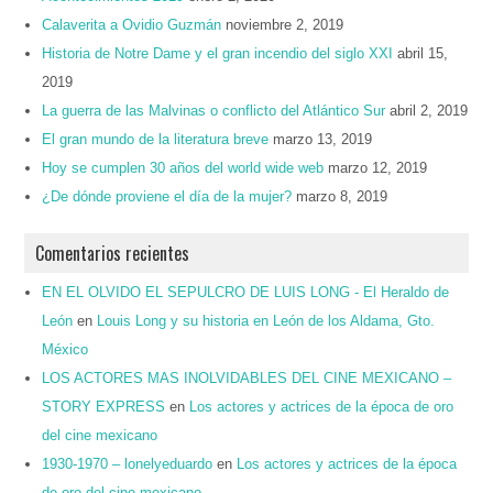
Calaverita a Ovidio Guzmán
noviembre 2, 2019
Historia de Notre Dame y el gran incendio del siglo XXI
abril 15,
2019
La guerra de las Malvinas o conflicto del Atlántico Sur
abril 2, 2019
El gran mundo de la literatura breve
marzo 13, 2019
Hoy se cumplen 30 años del world wide web
marzo 12, 2019
¿De dónde proviene el día de la mujer?
marzo 8, 2019
Comentarios recientes
EN EL OLVIDO EL SEPULCRO DE LUIS LONG - El Heraldo de
León
en
Louis Long y su historia en León de los Aldama, Gto.
México
LOS ACTORES MAS INOLVIDABLES DEL CINE MEXICANO –
STORY EXPRESS
en
Los actores y actrices de la época de oro
del cine mexicano
1930-1970 – lonelyeduardo
en
Los actores y actrices de la época
de oro del cine mexicano