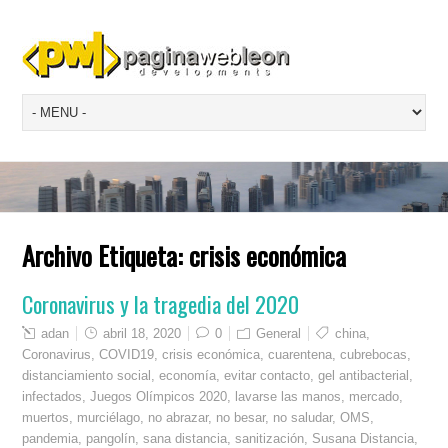
Archivo Etiqueta:
crisis económica
Coronavirus y la tragedia del 2020
adan
abril 18, 2020
0
General
china
,
Coronavirus
,
COVID19
,
crisis económica
,
cuarentena
,
cubrebocas
,
distanciamiento social
,
economía
,
evitar contacto
,
gel antibacterial
,
infectados
,
Juegos Olímpicos 2020
,
lavarse las manos
,
mercado
,
muertos
,
murciélago
,
no abrazar
,
no besar
,
no saludar
,
OMS
,
pandemia
,
pangolín
,
sana distancia
,
sanitización
,
Susana Distancia
,