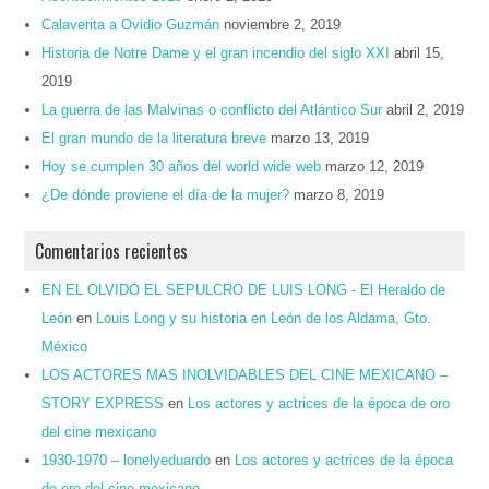
Calaverita a Ovidio Guzmán
noviembre 2, 2019
Historia de Notre Dame y el gran incendio del siglo XXI
abril 15,
2019
La guerra de las Malvinas o conflicto del Atlántico Sur
abril 2, 2019
El gran mundo de la literatura breve
marzo 13, 2019
Hoy se cumplen 30 años del world wide web
marzo 12, 2019
¿De dónde proviene el día de la mujer?
marzo 8, 2019
Comentarios recientes
EN EL OLVIDO EL SEPULCRO DE LUIS LONG - El Heraldo de
León
en
Louis Long y su historia en León de los Aldama, Gto.
México
LOS ACTORES MAS INOLVIDABLES DEL CINE MEXICANO –
STORY EXPRESS
en
Los actores y actrices de la época de oro
del cine mexicano
1930-1970 – lonelyeduardo
en
Los actores y actrices de la época
de oro del cine mexicano