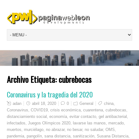
Archivo Etiqueta:
cubrebocas
Coronavirus y la tragedia del 2020
adan
abril 18, 2020
0
General
china
,
Coronavirus
,
COVID19
,
crisis económica
,
cuarentena
,
cubrebocas
,
distanciamiento social
,
economía
,
evitar contacto
,
gel antibacterial
,
infectados
,
Juegos Olímpicos 2020
,
lavarse las manos
,
mercado
,
muertos
,
murciélago
,
no abrazar
,
no besar
,
no saludar
,
OMS
,
pandemia
,
pangolín
,
sana distancia
,
sanitización
,
Susana Distancia
,