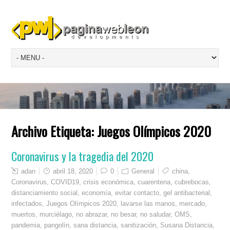
Archivo Etiqueta:
Juegos Olímpicos 2020
Coronavirus y la tragedia del 2020
adan
abril 18, 2020
0
General
china
,
Coronavirus
,
COVID19
,
crisis económica
,
cuarentena
,
cubrebocas
,
distanciamiento social
,
economía
,
evitar contacto
,
gel antibacterial
,
infectados
,
Juegos Olímpicos 2020
,
lavarse las manos
,
mercado
,
muertos
,
murciélago
,
no abrazar
,
no besar
,
no saludar
,
OMS
,
pandemia
,
pangolín
,
sana distancia
,
sanitización
,
Susana Distancia
,