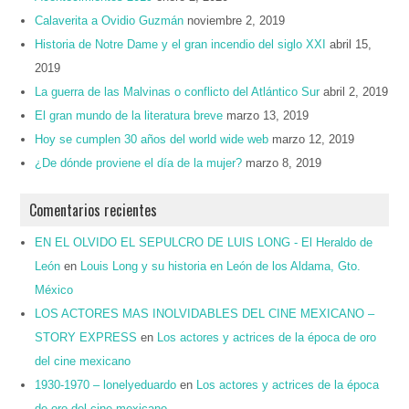
Calaverita a Ovidio Guzmán
noviembre 2, 2019
Historia de Notre Dame y el gran incendio del siglo XXI
abril 15,
2019
La guerra de las Malvinas o conflicto del Atlántico Sur
abril 2, 2019
El gran mundo de la literatura breve
marzo 13, 2019
Hoy se cumplen 30 años del world wide web
marzo 12, 2019
¿De dónde proviene el día de la mujer?
marzo 8, 2019
Comentarios recientes
EN EL OLVIDO EL SEPULCRO DE LUIS LONG - El Heraldo de
León
en
Louis Long y su historia en León de los Aldama, Gto.
México
LOS ACTORES MAS INOLVIDABLES DEL CINE MEXICANO –
STORY EXPRESS
en
Los actores y actrices de la época de oro
del cine mexicano
1930-1970 – lonelyeduardo
en
Los actores y actrices de la época
de oro del cine mexicano