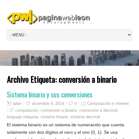
Archivo Etiqueta:
conversión a binario
Sistema binario y sus conversiones
adan
diciembre 4, 2014
0
Computación e internet
computación
,
conversión a binario
,
conversión a decimal
,
lenguaje máquina
,
sistema binario
,
sistema decimal
El sistema binario es un sistema de numeración que cuenta
solamente con dos dígitos el cero y el uno (0, 1). Se usa