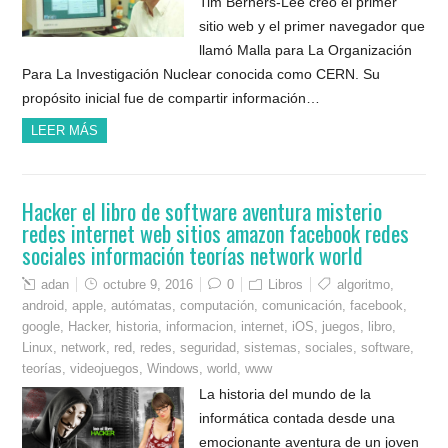
Tim Berners-Lee creó el primer
sitio web y el primer navegador que
llamó Malla para La Organización
Para La Investigación Nuclear conocida como CERN. Su
propósito inicial fue de compartir información…
LEER MÁS
Hacker el libro de software aventura misterio
redes internet web sitios amazon facebook redes
sociales información teorías network world
adan
octubre 9, 2016
0
Libros
algoritmo
,
android
,
apple
,
autómatas
,
computación
,
comunicación
,
facebook
,
google
,
Hacker
,
historia
,
informacion
,
internet
,
iOS
,
juegos
,
libro
,
Linux
,
network
,
red
,
redes
,
seguridad
,
sistemas
,
sociales
,
software
,
teorías
,
videojuegos
,
Windows
,
world
,
www
La historia del mundo de la
informática contada desde una
emocionante aventura de un joven