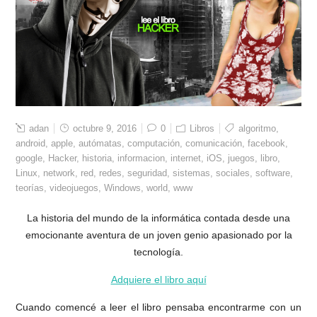
adan
octubre 9, 2016
0
Libros
algoritmo
,
android
,
apple
,
autómatas
,
computación
,
comunicación
,
facebook
,
google
,
Hacker
,
historia
,
informacion
,
internet
,
iOS
,
juegos
,
libro
,
Linux
,
network
,
red
,
redes
,
seguridad
,
sistemas
,
sociales
,
software
,
teorías
,
videojuegos
,
Windows
,
world
,
www
La historia del mundo de la informática contada desde una
emocionante aventura de un joven genio apasionado por la
tecnología.
Adquiere el libro aquí
Cuando comencé a leer el libro pensaba encontrarme con un