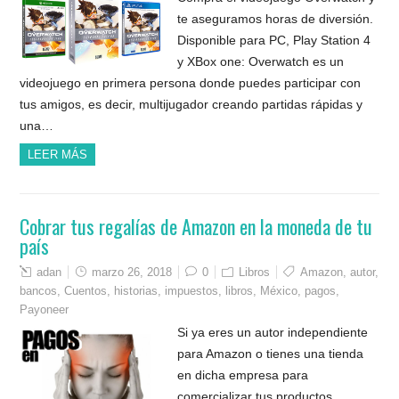
te aseguramos horas de diversión.
Disponible para PC, Play Station 4
y XBox one: Overwatch es un
videojuego en primera persona donde puedes participar con
tus amigos, es decir, multijugador creando partidas rápidas y
una…
LEER MÁS
Cobrar tus regalías de Amazon en la moneda de tu
país
adan
marzo 26, 2018
0
Libros
Amazon
,
autor
,
bancos
,
Cuentos
,
historias
,
impuestos
,
libros
,
México
,
pagos
,
Payoneer
Si ya eres un autor independiente
para Amazon o tienes una tienda
en dicha empresa para
comercializar tus productos