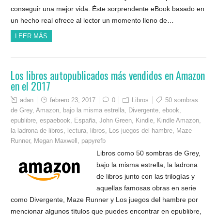
conseguir una mejor vida. Éste sorprendente eBook basado en
un hecho real ofrece al lector un momento lleno de…
LEER MÁS
Los libros autopublicados más vendidos en Amazon
en el 2017
adan
febrero 23, 2017
0
Libros
50 sombras
de Grey
,
Amazon
,
bajo la misma estrella
,
Divergente
,
ebook
,
epublibre
,
espaebook
,
España
,
John Green
,
Kindle
,
Kindle Amazon
,
la ladrona de libros
,
lectura
,
libros
,
Los juegos del hambre
,
Maze
Runner
,
Megan Maxwell
,
papyrefb
Libros como 50 sombras de Grey,
bajo la misma estrella, la ladrona
de libros junto con las trilogías y
aquellas famosas obras en serie
como Divergente, Maze Runner y Los juegos del hambre por
mencionar algunos títulos que puedes encontrar en epublibre,