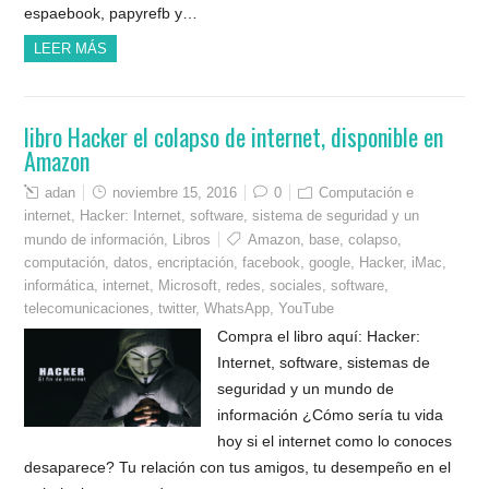
espaebook, papyrefb y…
LEER MÁS
libro Hacker el colapso de internet, disponible en
Amazon
adan
noviembre 15, 2016
0
Computación e
internet
,
Hacker: Internet, software, sistema de seguridad y un
mundo de información
,
Libros
Amazon
,
base
,
colapso
,
computación
,
datos
,
encriptación
,
facebook
,
google
,
Hacker
,
iMac
,
informática
,
internet
,
Microsoft
,
redes
,
sociales
,
software
,
telecomunicaciones
,
twitter
,
WhatsApp
,
YouTube
Compra el libro aquí: Hacker:
Internet, software, sistemas de
seguridad y un mundo de
información ¿Cómo sería tu vida
hoy si el internet como lo conoces
desaparece? Tu relación con tus amigos, tu desempeño en el