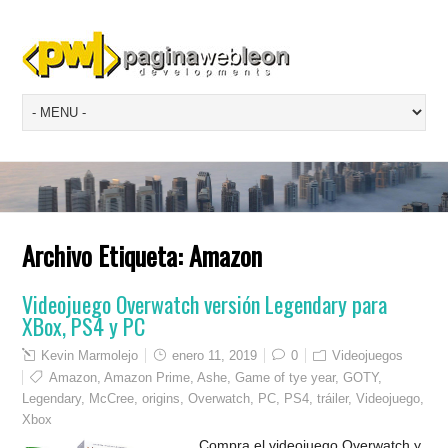
Archivo Etiqueta:
Amazon
Videojuego Overwatch versión Legendary para
XBox, PS4 y PC
Kevin Marmolejo
enero 11, 2019
0
Videojuegos
Amazon
,
Amazon Prime
,
Ashe
,
Game of tye year
,
GOTY
,
Legendary
,
McCree
,
origins
,
Overwatch
,
PC
,
PS4
,
tráiler
,
Videojuego
,
Xbox
Compra el videojuego Overwatch y