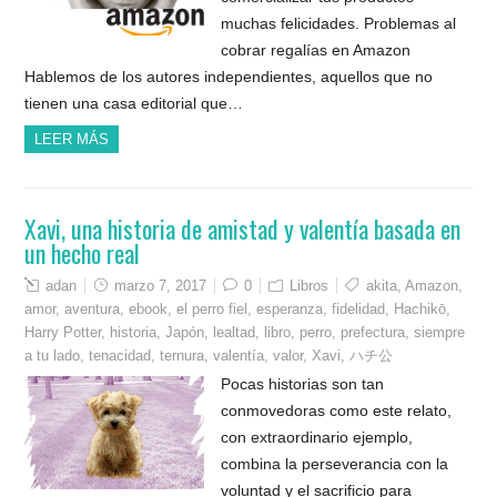
muchas felicidades. Problemas al
cobrar regalías en Amazon
Hablemos de los autores independientes, aquellos que no
tienen una casa editorial que…
LEER MÁS
Xavi, una historia de amistad y valentía basada en
un hecho real
adan
marzo 7, 2017
0
Libros
akita
,
Amazon
,
amor
,
aventura
,
ebook
,
el perro fiel
,
esperanza
,
fidelidad
,
Hachikō
,
Harry Potter
,
historia
,
Japón
,
lealtad
,
libro
,
perro
,
prefectura
,
siempre
a tu lado
,
tenacidad
,
ternura
,
valentía
,
valor
,
Xavi
,
ハチ公
Pocas historias son tan
conmovedoras como este relato,
con extraordinario ejemplo,
combina la perseverancia con la
voluntad y el sacrificio para