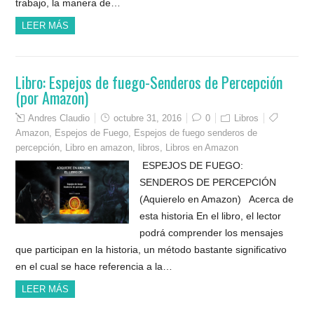
trabajo, la manera de…
LEER MÁS
Libro: Espejos de fuego-Senderos de Percepción
(por Amazon)
Andres Claudio
octubre 31, 2016
0
Libros
Amazon
,
Espejos de Fuego
,
Espejos de fuego senderos de
percepción
,
Libro en amazon
,
libros
,
Libros en Amazon
ESPEJOS DE FUEGO:
SENDEROS DE PERCEPCIÓN
(Aquierelo en Amazon) Acerca de
esta historia En el libro, el lector
podrá comprender los mensajes
que participan en la historia, un método bastante significativo
en el cual se hace referencia a la…
LEER MÁS