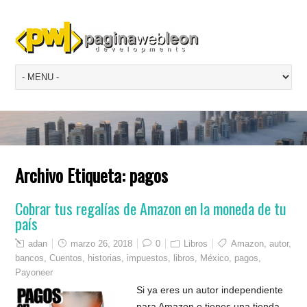
Archivo Etiqueta:
pagos
Cobrar tus regalías de Amazon en la moneda de tu
país
adan
marzo 26, 2018
0
Libros
Amazon
,
autor
,
bancos
,
Cuentos
,
historias
,
impuestos
,
libros
,
México
,
pagos
,
Payoneer
Si ya eres un autor independiente
para Amazon o tienes una tienda