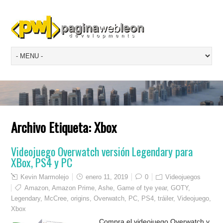
Archivo Etiqueta:
Xbox
Videojuego Overwatch versión Legendary para
XBox, PS4 y PC
Kevin Marmolejo
enero 11, 2019
0
Videojuegos
Amazon
,
Amazon Prime
,
Ashe
,
Game of tye year
,
GOTY
,
Legendary
,
McCree
,
origins
,
Overwatch
,
PC
,
PS4
,
tráiler
,
Videojuego
,
Xbox
Compra el videojuego Overwatch y