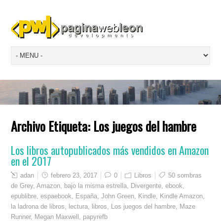
Archivo Etiqueta:
Los juegos del hambre
Los libros autopublicados más vendidos en Amazon
en el 2017
adan
febrero 23, 2017
0
Libros
50 sombras
de Grey
,
Amazon
,
bajo la misma estrella
,
Divergente
,
ebook
,
epublibre
,
espaebook
,
España
,
John Green
,
Kindle
,
Kindle Amazon
,
la ladrona de libros
,
lectura
,
libros
,
Los juegos del hambre
,
Maze
Runner
,
Megan Maxwell
,
papyrefb