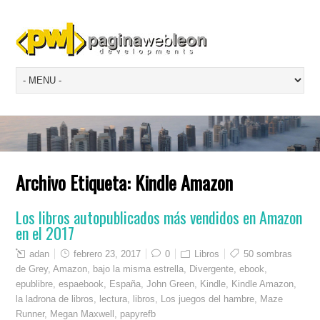
Archivo Etiqueta:
Kindle Amazon
Los libros autopublicados más vendidos en Amazon
en el 2017
adan
febrero 23, 2017
0
Libros
50 sombras
de Grey
,
Amazon
,
bajo la misma estrella
,
Divergente
,
ebook
,
epublibre
,
espaebook
,
España
,
John Green
,
Kindle
,
Kindle Amazon
,
la ladrona de libros
,
lectura
,
libros
,
Los juegos del hambre
,
Maze
Runner
,
Megan Maxwell
,
papyrefb