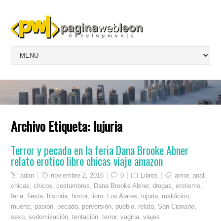
Archivo Etiqueta:
lujuria
Terror y pecado en la feria Dana Brooke Abner
relato erotico libro chicas viaje amazon
adan
noviembre 2, 2016
0
Libros
amor
,
anal
,
chicas
,
chicos
,
costumbres
,
Dana Brooke Abner
,
drogas
,
erotismo
,
feria
,
fiesta
,
historia
,
horror
,
libro
,
Los Alares
,
lujuria
,
maldición
,
muerte
,
pasión
,
pecado
,
perversión
,
pueblo
,
relato
,
San Cipriano
,
sexo
,
sodomización
,
tentación
,
terror
,
vagina
,
viajes