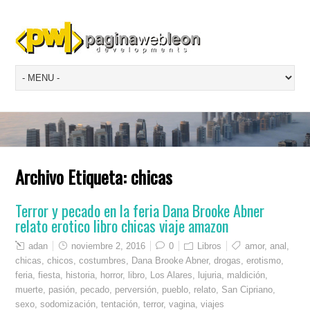
Archivo Etiqueta:
chicas
Terror y pecado en la feria Dana Brooke Abner
relato erotico libro chicas viaje amazon
adan
noviembre 2, 2016
0
Libros
amor
,
anal
,
chicas
,
chicos
,
costumbres
,
Dana Brooke Abner
,
drogas
,
erotismo
,
feria
,
fiesta
,
historia
,
horror
,
libro
,
Los Alares
,
lujuria
,
maldición
,
muerte
,
pasión
,
pecado
,
perversión
,
pueblo
,
relato
,
San Cipriano
,
sexo
,
sodomización
,
tentación
,
terror
,
vagina
,
viajes