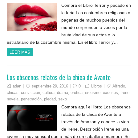
Compra el Libro Terror y pecado en
la feria Las costumbres religiosas o
paganas de muchos pueblos del
mundo sorprenden a veces por la
brutalidad de sus actos o lo
estrafalario de la costumbre misma. En el libro Terror y…
LEER MÁS
Los obscenos relatos de la chica de Avante
adan
septiembre 29, 2016
0
Libros
Alfredo
,
chicas
,
convicción
,
cultura
,
drama
,
erótica
,
erotismo
,
excesos
,
Irene
,
novela
,
penetración
,
piedad
,
sexo
Compra aquí el libro: Los obscenos
relatos de la chica de Avante a
través de Amazon y conoce la vida
de Irene. Descripción Irene es una
jovencita muy sensual que a más de un caballero enamora. Su