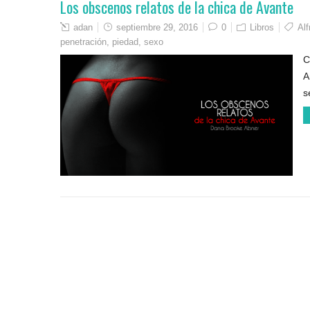
Los obscenos relatos de la chica de Avante
adan
septiembre 29, 2016
0
Libros
Alf
penetración
,
piedad
,
sexo
C
A
s