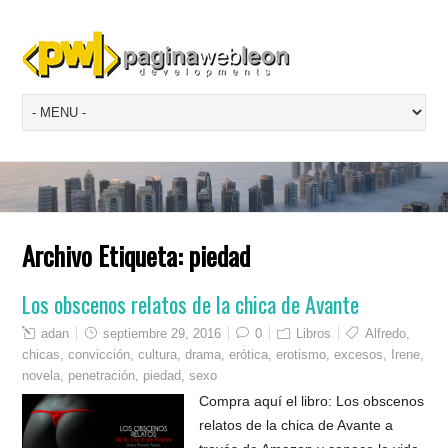
Archivo Etiqueta:
piedad
Los obscenos relatos de la chica de Avante
adan
septiembre 29, 2016
0
Libros
Alfredo
,
chicas
,
convicción
,
cultura
,
drama
,
erótica
,
erotismo
,
excesos
,
Irene
,
novela
,
penetración
,
piedad
,
sexo
Compra aquí el libro: Los obscenos
relatos de la chica de Avante a