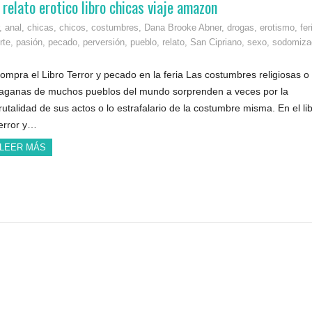
relato erotico libro chicas viaje amazon
,
anal
,
chicas
,
chicos
,
costumbres
,
Dana Brooke Abner
,
drogas
,
erotismo
,
fer
rte
,
pasión
,
pecado
,
perversión
,
pueblo
,
relato
,
San Cipriano
,
sexo
,
sodomiza
ompra el Libro Terror y pecado en la feria Las costumbres religiosas o
aganas de muchos pueblos del mundo sorprenden a veces por la
rutalidad de sus actos o lo estrafalario de la costumbre misma. En el li
error y…
LEER MÁS