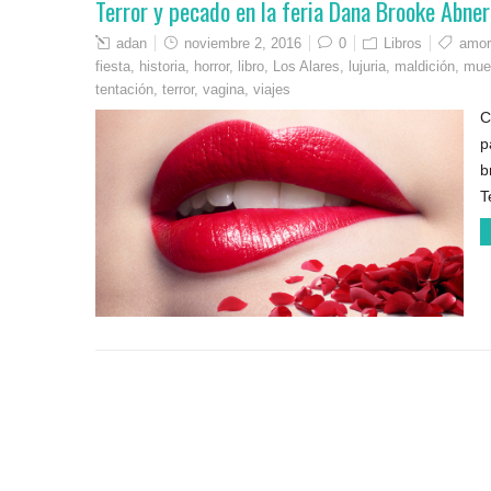
Terror y pecado en la feria Dana Brooke Abner 
adan
noviembre 2, 2016
0
Libros
amor
fiesta
,
historia
,
horror
,
libro
,
Los Alares
,
lujuria
,
maldición
,
mue
tentación
,
terror
,
vagina
,
viajes
C
p
b
T