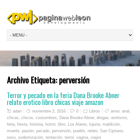
Archivo Etiqueta:
perversión
Terror y pecado en la feria Dana Brooke Abner
relato erotico libro chicas viaje amazon
adan
noviembre 2, 2016
0
Libros
amor
,
anal
,
chicas
,
chicos
,
costumbres
,
Dana Brooke Abner
,
drogas
,
erotismo
,
feria
,
fiesta
,
historia
,
horror
,
libro
,
Los Alares
,
lujuria
,
maldición
,
muerte
,
pasión
,
pecado
,
perversión
,
pueblo
,
relato
,
San Cipriano
,
sexo
,
sodomización
,
tentación
,
terror
,
vagina
,
viajes