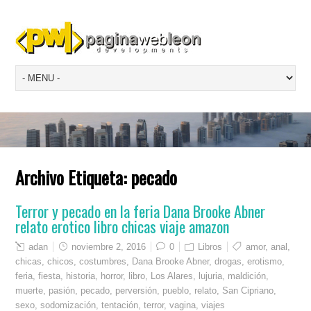
Archivo Etiqueta:
pecado
Terror y pecado en la feria Dana Brooke Abner
relato erotico libro chicas viaje amazon
adan
noviembre 2, 2016
0
Libros
amor
,
anal
,
chicas
,
chicos
,
costumbres
,
Dana Brooke Abner
,
drogas
,
erotismo
,
feria
,
fiesta
,
historia
,
horror
,
libro
,
Los Alares
,
lujuria
,
maldición
,
muerte
,
pasión
,
pecado
,
perversión
,
pueblo
,
relato
,
San Cipriano
,
sexo
,
sodomización
,
tentación
,
terror
,
vagina
,
viajes