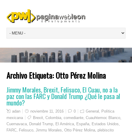
Archivo Etiqueta:
Otto Pérez Molina
Jimmy Morales, Brexit, Felisuco, El Cuau, no a la
paz con las FARC y Donald Trump ¿Qué le pasa al
mundo?
adan
noviembre 11, 2016
0
General
,
Política
mexicana
Brexit
,
Colombia
,
comediante
,
Cuauhtemoc Blanco
,
Cuernavaca
,
Donald Trump
,
El América
,
España
,
Estados Unidos
,
FARC
,
Felisuco
,
Jimmy Morales
,
Otto Pérez Molina
,
plebiscito