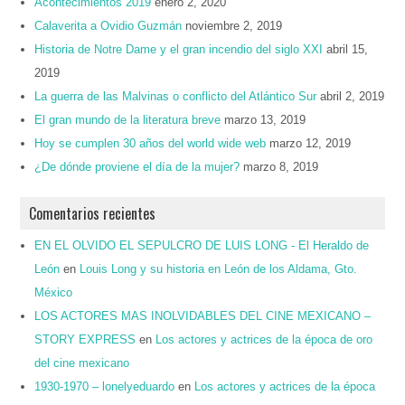
Acontecimientos 2019
enero 2, 2020
Calaverita a Ovidio Guzmán
noviembre 2, 2019
Historia de Notre Dame y el gran incendio del siglo XXI
abril 15,
2019
La guerra de las Malvinas o conflicto del Atlántico Sur
abril 2, 2019
El gran mundo de la literatura breve
marzo 13, 2019
Hoy se cumplen 30 años del world wide web
marzo 12, 2019
¿De dónde proviene el día de la mujer?
marzo 8, 2019
Comentarios recientes
EN EL OLVIDO EL SEPULCRO DE LUIS LONG - El Heraldo de
León
en
Louis Long y su historia en León de los Aldama, Gto.
México
LOS ACTORES MAS INOLVIDABLES DEL CINE MEXICANO –
STORY EXPRESS
en
Los actores y actrices de la época de oro
del cine mexicano
1930-1970 – lonelyeduardo
en
Los actores y actrices de la época