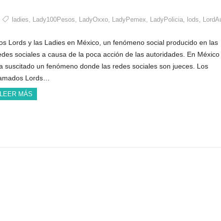
ladies
,
Lady100Pesos
,
LadyOxxo
,
LadyPemex
,
LadyPolicia
,
lods
,
LordA
os Lords y las Ladies en México, un fenómeno social producido en las
edes sociales a causa de la poca acción de las autoridades. En México
a suscitado un fenómeno donde las redes sociales son jueces. Los
lamados Lords…
LEER MÁS