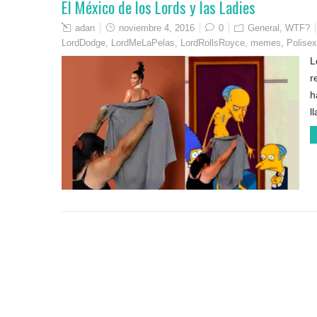
El México de los Lords y las Ladies
adan
noviembre 4, 2016
0
General
,
WTF?
LordDodge
,
LordMeLaPelas
,
LordRollsRoyce
,
memes
,
Polisex
L
r
h
l