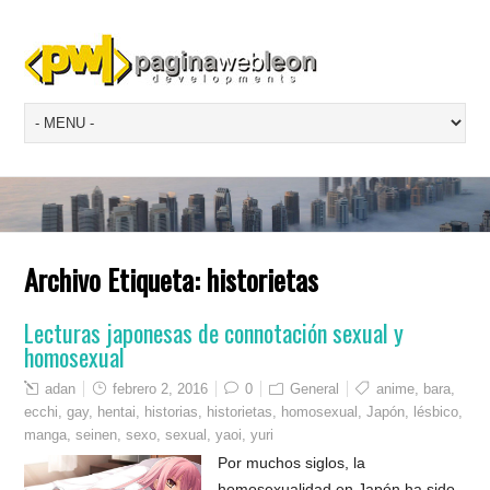
Archivo Etiqueta:
historietas
Lecturas japonesas de connotación sexual y
homosexual
adan
febrero 2, 2016
0
General
anime
,
bara
,
ecchi
,
gay
,
hentai
,
historias
,
historietas
,
homosexual
,
Japón
,
lésbico
,
manga
,
seinen
,
sexo
,
sexual
,
yaoi
,
yuri
Por muchos siglos, la
homosexualidad en Japón ha sido