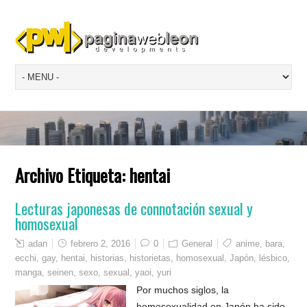
Archivo Etiqueta:
hentai
Lecturas japonesas de connotación sexual y
homosexual
adan
febrero 2, 2016
0
General
anime
,
bara
,
ecchi
,
gay
,
hentai
,
historias
,
historietas
,
homosexual
,
Japón
,
lésbico
,
manga
,
seinen
,
sexo
,
sexual
,
yaoi
,
yuri
Por muchos siglos, la
homosexualidad en Japón ha sido