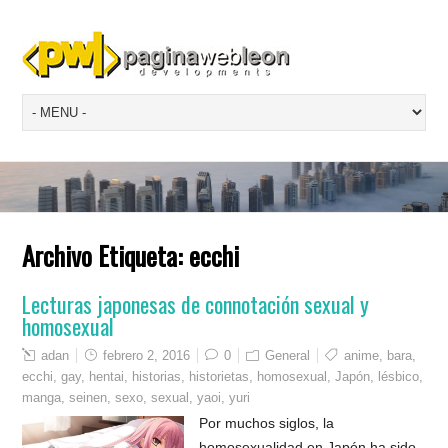
Archivo Etiqueta:
ecchi
Lecturas japonesas de connotación sexual y
homosexual
adan
febrero 2, 2016
0
General
anime
,
bara
,
ecchi
,
gay
,
hentai
,
historias
,
historietas
,
homosexual
,
Japón
,
lésbico
,
manga
,
seinen
,
sexo
,
sexual
,
yaoi
,
yuri
Por muchos siglos, la
homosexualidad en Japón ha sido