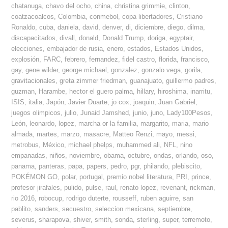
chatanuga
,
chavo del ocho
,
china
,
christina grimmie
,
clinton
,
coatzacoalcos
,
Colombia
,
conmebol
,
copa libertadores
,
Cristiano
Ronaldo
,
cuba
,
daniela
,
david
,
denver
,
di
,
diciembre
,
diego
,
dilma
,
discapacitados
,
divall
,
donald
,
Donald Trump
,
doriga
,
egyptair
,
elecciones
,
embajador de rusia
,
enero
,
estados
,
Estados Unidos
,
explosión
,
FARC
,
febrero
,
fernandez
,
fidel castro
,
florida
,
francisco
,
gay
,
gene wilder
,
george michael
,
gonzalez
,
gonzalo vega
,
gorila
,
gravitacionales
,
greta zimmer friedman
,
guanajuato
,
guillermo padres
,
guzman
,
Harambe
,
hector el guero palma
,
hillary
,
hiroshima
,
inarritu
,
ISIS
,
italia
,
Japón
,
Javier Duarte
,
jo cox
,
joaquin
,
Juan Gabriel
,
juegos olimpicos
,
julio
,
Junaid Jamshed
,
junio
,
juno
,
Lady100Pesos
,
León
,
leonardo
,
lopez
,
marcha or la familia
,
margarito
,
maria
,
mario
almada
,
martes
,
marzo
,
masacre
,
Matteo Renzi
,
mayo
,
messi
,
metrobus
,
México
,
michael phelps
,
muhammed ali
,
NFL
,
nino
empanadas
,
niños
,
noviembre
,
obama
,
octubre
,
ondas
,
orlando
,
oso
,
panama
,
panteras
,
papa
,
papers
,
pedro
,
pgr
,
philando
,
plebiscito
,
POKÉMON GO
,
polar
,
portugal
,
premio nobel literatura
,
PRI
,
prince
,
profesor jirafales
,
pulido
,
pulse
,
raul
,
renato lopez
,
revenant
,
rickman
,
rio 2016
,
robocup
,
rodrigo duterte
,
rousseff
,
ruben aguirre
,
san
pablito
,
sanders
,
secuestro
,
seleccion mexicana
,
septiembre
,
severus
,
sharapova
,
shiver
,
smith
,
sonda
,
sterling
,
super
,
terremoto
,