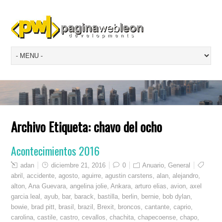
Archivo Etiqueta:
chavo del ocho
Acontecimientos 2016
adan
diciembre 21, 2016
0
Anuario
,
General
abril
,
accidente
,
agosto
,
aguirre
,
agustin carstens
,
alan
,
alejandro
,
alton
,
Ana Guevara
,
angelina jolie
,
Ankara
,
arturo elias
,
avion
,
axel
garcia leal
,
ayub
,
bar
,
barack
,
bastilla
,
berlin
,
bernie
,
bob dylan
,
bowie
,
brad pitt
,
brasil
,
brazil
,
Brexit
,
broncos
,
cantante
,
caprio
,
carolina
,
castile
,
castro
,
cevallos
,
chachita
,
chapecoense
,
chapo
,