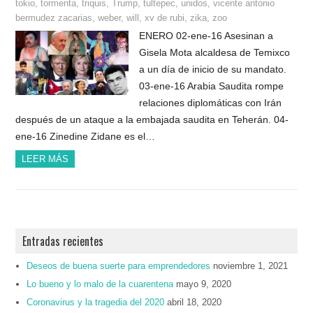
tokio
,
tormenta
,
triquis
,
Trump
,
tultepec
,
unidos
,
vicente antonio
bermudez zacarias
,
weber
,
will
,
xv de rubi
,
zika
,
zoo
ENERO 02-ene-16 Asesinan a
Gisela Mota alcaldesa de Temixco
a un día de inicio de su mandato.
03-ene-16 Arabia Saudita rompe
relaciones diplomáticas con Irán
después de un ataque a la embajada saudita en Teherán. 04-
ene-16 Zinedine Zidane es el…
LEER MÁS
Entradas recientes
Deseos de buena suerte para emprendedores
noviembre 1, 2021
Lo bueno y lo malo de la cuarentena
mayo 9, 2020
Coronavirus y la tragedia del 2020
abril 18, 2020