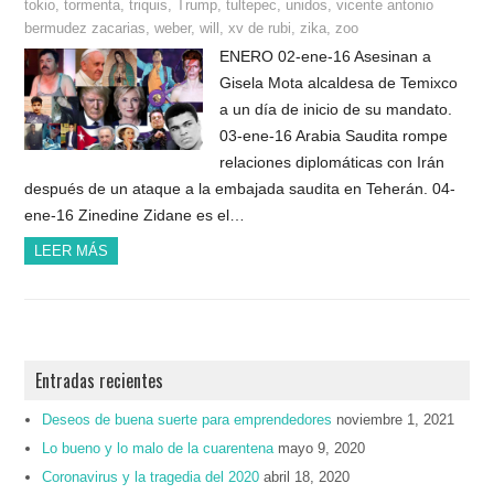
tokio
,
tormenta
,
triquis
,
Trump
,
tultepec
,
unidos
,
vicente antonio
bermudez zacarias
,
weber
,
will
,
xv de rubi
,
zika
,
zoo
ENERO 02-ene-16 Asesinan a
Gisela Mota alcaldesa de Temixco
a un día de inicio de su mandato.
03-ene-16 Arabia Saudita rompe
relaciones diplomáticas con Irán
después de un ataque a la embajada saudita en Teherán. 04-
ene-16 Zinedine Zidane es el…
LEER MÁS
Entradas recientes
Deseos de buena suerte para emprendedores
noviembre 1, 2021
Lo bueno y lo malo de la cuarentena
mayo 9, 2020
Coronavirus y la tragedia del 2020
abril 18, 2020