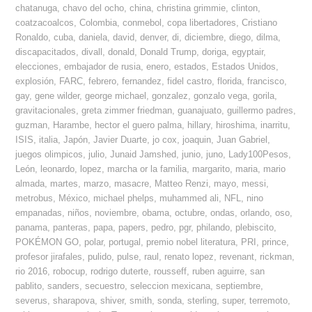
chatanuga
,
chavo del ocho
,
china
,
christina grimmie
,
clinton
,
coatzacoalcos
,
Colombia
,
conmebol
,
copa libertadores
,
Cristiano
Ronaldo
,
cuba
,
daniela
,
david
,
denver
,
di
,
diciembre
,
diego
,
dilma
,
discapacitados
,
divall
,
donald
,
Donald Trump
,
doriga
,
egyptair
,
elecciones
,
embajador de rusia
,
enero
,
estados
,
Estados Unidos
,
explosión
,
FARC
,
febrero
,
fernandez
,
fidel castro
,
florida
,
francisco
,
gay
,
gene wilder
,
george michael
,
gonzalez
,
gonzalo vega
,
gorila
,
gravitacionales
,
greta zimmer friedman
,
guanajuato
,
guillermo padres
,
guzman
,
Harambe
,
hector el guero palma
,
hillary
,
hiroshima
,
inarritu
,
ISIS
,
italia
,
Japón
,
Javier Duarte
,
jo cox
,
joaquin
,
Juan Gabriel
,
juegos olimpicos
,
julio
,
Junaid Jamshed
,
junio
,
juno
,
Lady100Pesos
,
León
,
leonardo
,
lopez
,
marcha or la familia
,
margarito
,
maria
,
mario
almada
,
martes
,
marzo
,
masacre
,
Matteo Renzi
,
mayo
,
messi
,
metrobus
,
México
,
michael phelps
,
muhammed ali
,
NFL
,
nino
empanadas
,
niños
,
noviembre
,
obama
,
octubre
,
ondas
,
orlando
,
oso
,
panama
,
panteras
,
papa
,
papers
,
pedro
,
pgr
,
philando
,
plebiscito
,
POKÉMON GO
,
polar
,
portugal
,
premio nobel literatura
,
PRI
,
prince
,
profesor jirafales
,
pulido
,
pulse
,
raul
,
renato lopez
,
revenant
,
rickman
,
rio 2016
,
robocup
,
rodrigo duterte
,
rousseff
,
ruben aguirre
,
san
pablito
,
sanders
,
secuestro
,
seleccion mexicana
,
septiembre
,
severus
,
sharapova
,
shiver
,
smith
,
sonda
,
sterling
,
super
,
terremoto
,