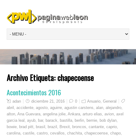
Archivo Etiqueta:
chapecoense
Acontecimientos 2016
adan
diciembre 21, 2016
0
Anuario
,
General
abril
,
accidente
,
agosto
,
aguirre
,
agustin carstens
,
alan
,
alejandro
,
alton
,
Ana Guevara
,
angelina jolie
,
Ankara
,
arturo elias
,
avion
,
axel
garcia leal
,
ayub
,
bar
,
barack
,
bastilla
,
berlin
,
bernie
,
bob dylan
,
bowie
,
brad pitt
,
brasil
,
brazil
,
Brexit
,
broncos
,
cantante
,
caprio
,
carolina
,
castile
,
castro
,
cevallos
,
chachita
,
chapecoense
,
chapo
,