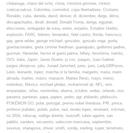
chatanuga
,
chavo del ocho
,
china
,
christina grimmie
,
clinton
,
coatzacoalcos
,
Colombia
,
conmebol
,
copa libertadores
,
Cristiano
Ronaldo
,
cuba
,
daniela
,
david
,
denver
,
di
,
diciembre
,
diego
,
dilma
,
discapacitados
,
divall
,
donald
,
Donald Trump
,
doriga
,
egyptair
,
elecciones
,
embajador de rusia
,
enero
,
estados
,
Estados Unidos
,
explosión
,
FARC
,
febrero
,
fernandez
,
fidel castro
,
florida
,
francisco
,
gay
,
gene wilder
,
george michael
,
gonzalez
,
gonzalo vega
,
gorila
,
gravitacionales
,
greta zimmer friedman
,
guanajuato
,
guillermo padres
,
guzman
,
Harambe
,
hector el guero palma
,
hillary
,
hiroshima
,
inarritu
,
ISIS
,
italia
,
Japón
,
Javier Duarte
,
jo cox
,
joaquin
,
Juan Gabriel
,
juegos olimpicos
,
julio
,
Junaid Jamshed
,
junio
,
juno
,
Lady100Pesos
,
León
,
leonardo
,
lopez
,
marcha or la familia
,
margarito
,
maria
,
mario
almada
,
martes
,
marzo
,
masacre
,
Matteo Renzi
,
mayo
,
messi
,
metrobus
,
México
,
michael phelps
,
muhammed ali
,
NFL
,
nino
empanadas
,
niños
,
noviembre
,
obama
,
octubre
,
ondas
,
orlando
,
oso
,
panama
,
panteras
,
papa
,
papers
,
pedro
,
pgr
,
philando
,
plebiscito
,
POKÉMON GO
,
polar
,
portugal
,
premio nobel literatura
,
PRI
,
prince
,
profesor jirafales
,
pulido
,
pulse
,
raul
,
renato lopez
,
revenant
,
rickman
,
rio 2016
,
robocup
,
rodrigo duterte
,
rousseff
,
ruben aguirre
,
san
pablito
,
sanders
,
secuestro
,
seleccion mexicana
,
septiembre
,
severus
,
sharapova
,
shiver
,
smith
,
sonda
,
sterling
,
super
,
terremoto
,