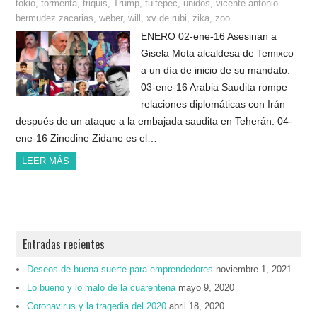
tokio
,
tormenta
,
triquis
,
Trump
,
tultepec
,
unidos
,
vicente antonio
bermudez zacarias
,
weber
,
will
,
xv de rubi
,
zika
,
zoo
ENERO 02-ene-16 Asesinan a
Gisela Mota alcaldesa de Temixco
a un día de inicio de su mandato.
03-ene-16 Arabia Saudita rompe
relaciones diplomáticas con Irán
después de un ataque a la embajada saudita en Teherán. 04-
ene-16 Zinedine Zidane es el…
LEER MÁS
Entradas recientes
Deseos de buena suerte para emprendedores
noviembre 1, 2021
Lo bueno y lo malo de la cuarentena
mayo 9, 2020
Coronavirus y la tragedia del 2020
abril 18, 2020