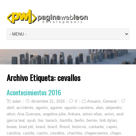
Archivo Etiqueta:
cevallos
Acontecimientos 2016
adan
diciembre 21, 2016
0
Anuario
,
General
abril
,
accidente
,
agosto
,
aguirre
,
agustin carstens
,
alan
,
alejandro
,
alton
,
Ana Guevara
,
angelina jolie
,
Ankara
,
arturo elias
,
avion
,
axel
garcia leal
,
ayub
,
bar
,
barack
,
bastilla
,
berlin
,
bernie
,
bob dylan
,
bowie
,
brad pitt
,
brasil
,
brazil
,
Brexit
,
broncos
,
cantante
,
caprio
,
carolina
,
castile
,
castro
,
cevallos
,
chachita
,
chapecoense
,
chapo
,