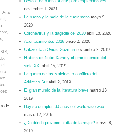
Deseos de buena suerte para emprendedores
noviembre 1, 2021
n
,
Ana
Lo bueno y lo malo de la cuarentena
mayo 9,
sil
,
2020
a
,
mbre
,
Coronavirus y la tragedia del 2020
abril 18, 2020
os
,
Acontecimientos 2019
enero 2, 2020
Calaverita a Ovidio Guzmán
noviembre 2, 2019
ISIS
,
Historia de Notre Dame y el gran incendio del
do
,
ael
siglo XXI
abril 15, 2019
dro
,
La guerra de las Malvinas o conflicto del
pez
,
Atlántico Sur
abril 2, 2019
bre
,
El gran mundo de la literatura breve
marzo 13,
udez
2019
ía de
Hoy se cumplen 30 años del world wide web
marzo 12, 2019
¿De dónde proviene el día de la mujer?
marzo 8,
2019