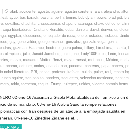
l
abril
,
accidente
,
agosto
,
aguirre
,
agustin carstens
,
alan
,
alejandro
,
alto
 leal
,
ayub
,
bar
,
barack
,
bastilla
,
berlin
,
bernie
,
bob dylan
,
bowie
,
brad pitt
,
bra
ro
,
cevallos
,
chachita
,
chapecoense
,
chapo
,
chatanuga
,
chavo del ocho
,
chin
l
,
copa libertadores
,
Cristiano Ronaldo
,
cuba
,
daniela
,
david
,
denver
,
di
,
dicie
riga
,
egyptair
,
elecciones
,
embajador de rusia
,
enero
,
estados
,
Estados Unid
cisco
,
gay
,
gene wilder
,
george michael
,
gonzalez
,
gonzalo vega
,
gorila
,
 padres
,
guzman
,
Harambe
,
hector el guero palma
,
hillary
,
hiroshima
,
inarritu
,
os olimpicos
,
julio
,
Junaid Jamshed
,
junio
,
juno
,
Lady100Pesos
,
León
,
leonar
artes
,
marzo
,
masacre
,
Matteo Renzi
,
mayo
,
messi
,
metrobus
,
México
,
mich
re
,
obama
,
octubre
,
ondas
,
orlando
,
oso
,
panama
,
panteras
,
papa
,
papers
,
pe
o nobel literatura
,
PRI
,
prince
,
profesor jirafales
,
pulido
,
pulse
,
raul
,
renato lo
,
ruben aguirre
,
san pablito
,
sanders
,
secuestro
,
seleccion mexicana
,
septiem
emoto
,
tokio
,
tormenta
,
triquis
,
Trump
,
tultepec
,
unidos
,
vicente antonio berm
NERO 02-ene-16 Asesinan a Gisela Mota alcaldesa de Temixco a un d
nicio de su mandato. 03-ene-16 Arabia Saudita rompe relaciones
iplomáticas con Irán después de un ataque a la embajada saudita en
eherán. 04-ene-16 Zinedine Zidane es el…
LEER MÁS