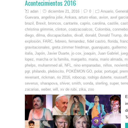
Acontecimientos 2016
adan
diciembre 21, 2016
0
Anuario
,
Genera
Guevara
,
angelina jolie
,
Ankara
,
arturo elias
,
avion
,
axel garcia
brazil
,
Brexit
,
broncos
,
cantante
,
caprio
,
carolina
,
castile
,
cast
christina grimmie
,
clinton
,
coatzacoalcos
,
Colombia
,
conmebo
diego
,
dilma
,
discapacitados
,
divall
,
donald
,
Donald Trump
,
do
explosión
,
FARC
,
febrero
,
fernandez
,
fidel castro
,
florida
,
fran
gravitacionales
,
greta zimmer friedman
,
guanajuato
,
guillermo
italia
,
Japón
,
Javier Duarte
,
jo cox
,
joaquin
,
Juan Gabriel
,
jueg
lopez
,
marcha or la familia
,
margarito
,
maria
,
mario almada
,
m
phelps
,
muhammed ali
,
NFL
,
nino empanadas
,
niños
,
noviemb
pgr
,
philando
,
plebiscito
,
POKÉMON GO
,
polar
,
portugal
,
premi
revenant
,
rickman
,
rio 2016
,
robocup
,
rodrigo duterte
,
rousseff
severus
,
sharapova
,
shiver
,
smith
,
sonda
,
sterling
,
super
,
terr
zacarias
,
weber
,
will
,
xv de rubi
,
zika
,
zoo
E
i
d
T