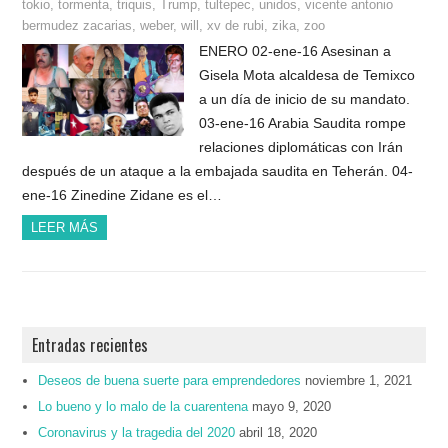
tokio
,
tormenta
,
triquis
,
Trump
,
tultepec
,
unidos
,
vicente antonio
bermudez zacarias
,
weber
,
will
,
xv de rubi
,
zika
,
zoo
ENERO 02-ene-16 Asesinan a
Gisela Mota alcaldesa de Temixco
a un día de inicio de su mandato.
03-ene-16 Arabia Saudita rompe
relaciones diplomáticas con Irán
después de un ataque a la embajada saudita en Teherán. 04-
ene-16 Zinedine Zidane es el…
LEER MÁS
Entradas recientes
Deseos de buena suerte para emprendedores
noviembre 1, 2021
Lo bueno y lo malo de la cuarentena
mayo 9, 2020
Coronavirus y la tragedia del 2020
abril 18, 2020