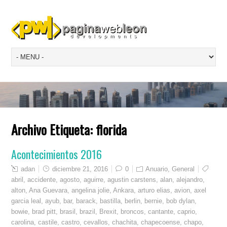
Archivo Etiqueta:
florida
Acontecimientos 2016
adan
diciembre 21, 2016
0
Anuario
,
General
abril
,
accidente
,
agosto
,
aguirre
,
agustin carstens
,
alan
,
alejandro
,
alton
,
Ana Guevara
,
angelina jolie
,
Ankara
,
arturo elias
,
avion
,
axel
garcia leal
,
ayub
,
bar
,
barack
,
bastilla
,
berlin
,
bernie
,
bob dylan
,
bowie
,
brad pitt
,
brasil
,
brazil
,
Brexit
,
broncos
,
cantante
,
caprio
,
carolina
,
castile
,
castro
,
cevallos
,
chachita
,
chapecoense
,
chapo
,