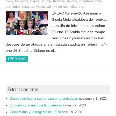
tokio
,
tormenta
,
triquis
,
Trump
,
tultepec
,
unidos
,
vicente antonio
bermudez zacarias
,
weber
,
will
,
xv de rubi
,
zika
,
zoo
ENERO 02-ene-16 Asesinan a
Gisela Mota alcaldesa de Temixco
a un día de inicio de su mandato.
03-ene-16 Arabia Saudita rompe
relaciones diplomáticas con Irán
después de un ataque a la embajada saudita en Teherán. 04-
ene-16 Zinedine Zidane es el…
LEER MÁS
Entradas recientes
Deseos de buena suerte para emprendedores
noviembre 1, 2021
Lo bueno y lo malo de la cuarentena
mayo 9, 2020
Coronavirus y la tragedia del 2020
abril 18, 2020