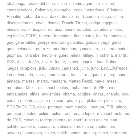
chatanuga
,
chavo del ocho
,
china
,
christina grimmie
,
clinton
,
coatzacoalcos
,
Colombia
,
conmebol
,
copa libertadores
,
Cristiano
Ronaldo
,
cuba
,
daniela
,
david
,
denver
,
di
,
diciembre
,
diego
,
dilma
,
discapacitados
,
divall
,
donald
,
Donald Trump
,
doriga
,
egyptair
,
elecciones
,
embajador de rusia
,
enero
,
estados
,
Estados Unidos
,
explosión
,
FARC
,
febrero
,
fernandez
,
fidel castro
,
florida
,
francisco
,
gay
,
gene wilder
,
george michael
,
gonzalez
,
gonzalo vega
,
gorila
,
gravitacionales
,
greta zimmer friedman
,
guanajuato
,
guillermo padres
,
guzman
,
Harambe
,
hector el guero palma
,
hillary
,
hiroshima
,
inarritu
,
ISIS
,
italia
,
Japón
,
Javier Duarte
,
jo cox
,
joaquin
,
Juan Gabriel
,
juegos olimpicos
,
julio
,
Junaid Jamshed
,
junio
,
juno
,
Lady100Pesos
,
León
,
leonardo
,
lopez
,
marcha or la familia
,
margarito
,
maria
,
mario
almada
,
martes
,
marzo
,
masacre
,
Matteo Renzi
,
mayo
,
messi
,
metrobus
,
México
,
michael phelps
,
muhammed ali
,
NFL
,
nino
empanadas
,
niños
,
noviembre
,
obama
,
octubre
,
ondas
,
orlando
,
oso
,
panama
,
panteras
,
papa
,
papers
,
pedro
,
pgr
,
philando
,
plebiscito
,
POKÉMON GO
,
polar
,
portugal
,
premio nobel literatura
,
PRI
,
prince
,
profesor jirafales
,
pulido
,
pulse
,
raul
,
renato lopez
,
revenant
,
rickman
,
rio 2016
,
robocup
,
rodrigo duterte
,
rousseff
,
ruben aguirre
,
san
pablito
,
sanders
,
secuestro
,
seleccion mexicana
,
septiembre
,
severus
,
sharapova
,
shiver
,
smith
,
sonda
,
sterling
,
super
,
terremoto
,