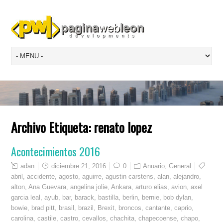
Archivo Etiqueta:
renato lopez
Acontecimientos 2016
adan
diciembre 21, 2016
0
Anuario
,
General
abril
,
accidente
,
agosto
,
aguirre
,
agustin carstens
,
alan
,
alejandro
,
alton
,
Ana Guevara
,
angelina jolie
,
Ankara
,
arturo elias
,
avion
,
axel
garcia leal
,
ayub
,
bar
,
barack
,
bastilla
,
berlin
,
bernie
,
bob dylan
,
bowie
,
brad pitt
,
brasil
,
brazil
,
Brexit
,
broncos
,
cantante
,
caprio
,
carolina
,
castile
,
castro
,
cevallos
,
chachita
,
chapecoense
,
chapo
,