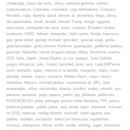
chatanuga
,
chavo del ocho
,
china
,
christina grimmie
,
clinton
,
coatzacoalcos
,
Colombia
,
conmebol
,
copa libertadores
,
Cristiano
Ronaldo
,
cuba
,
daniela
,
david
,
denver
,
di
,
diciembre
,
diego
,
dilma
,
discapacitados
,
divall
,
donald
,
Donald Trump
,
doriga
,
egyptair
,
elecciones
,
embajador de rusia
,
enero
,
estados
,
Estados Unidos
,
explosión
,
FARC
,
febrero
,
fernandez
,
fidel castro
,
florida
,
francisco
,
gay
,
gene wilder
,
george michael
,
gonzalez
,
gonzalo vega
,
gorila
,
gravitacionales
,
greta zimmer friedman
,
guanajuato
,
guillermo padres
,
guzman
,
Harambe
,
hector el guero palma
,
hillary
,
hiroshima
,
inarritu
,
ISIS
,
italia
,
Japón
,
Javier Duarte
,
jo cox
,
joaquin
,
Juan Gabriel
,
juegos olimpicos
,
julio
,
Junaid Jamshed
,
junio
,
juno
,
Lady100Pesos
,
León
,
leonardo
,
lopez
,
marcha or la familia
,
margarito
,
maria
,
mario
almada
,
martes
,
marzo
,
masacre
,
Matteo Renzi
,
mayo
,
messi
,
metrobus
,
México
,
michael phelps
,
muhammed ali
,
NFL
,
nino
empanadas
,
niños
,
noviembre
,
obama
,
octubre
,
ondas
,
orlando
,
oso
,
panama
,
panteras
,
papa
,
papers
,
pedro
,
pgr
,
philando
,
plebiscito
,
POKÉMON GO
,
polar
,
portugal
,
premio nobel literatura
,
PRI
,
prince
,
profesor jirafales
,
pulido
,
pulse
,
raul
,
renato lopez
,
revenant
,
rickman
,
rio 2016
,
robocup
,
rodrigo duterte
,
rousseff
,
ruben aguirre
,
san
pablito
,
sanders
,
secuestro
,
seleccion mexicana
,
septiembre
,
severus
,
sharapova
,
shiver
,
smith
,
sonda
,
sterling
,
super
,
terremoto
,