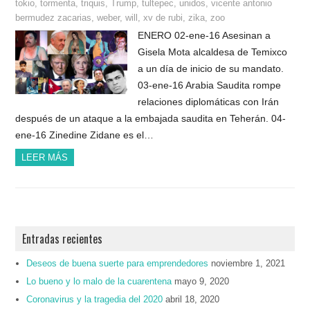
tokio
,
tormenta
,
triquis
,
Trump
,
tultepec
,
unidos
,
vicente antonio
bermudez zacarias
,
weber
,
will
,
xv de rubi
,
zika
,
zoo
ENERO 02-ene-16 Asesinan a
Gisela Mota alcaldesa de Temixco
a un día de inicio de su mandato.
03-ene-16 Arabia Saudita rompe
relaciones diplomáticas con Irán
después de un ataque a la embajada saudita en Teherán. 04-
ene-16 Zinedine Zidane es el…
LEER MÁS
Entradas recientes
Deseos de buena suerte para emprendedores
noviembre 1, 2021
Lo bueno y lo malo de la cuarentena
mayo 9, 2020
Coronavirus y la tragedia del 2020
abril 18, 2020