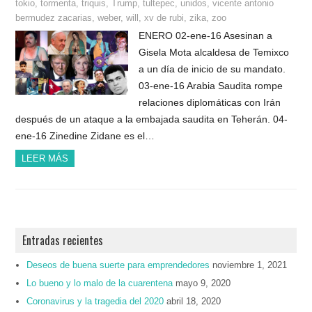
tokio
,
tormenta
,
triquis
,
Trump
,
tultepec
,
unidos
,
vicente antonio
bermudez zacarias
,
weber
,
will
,
xv de rubi
,
zika
,
zoo
ENERO 02-ene-16 Asesinan a
Gisela Mota alcaldesa de Temixco
a un día de inicio de su mandato.
03-ene-16 Arabia Saudita rompe
relaciones diplomáticas con Irán
después de un ataque a la embajada saudita en Teherán. 04-
ene-16 Zinedine Zidane es el…
LEER MÁS
Entradas recientes
Deseos de buena suerte para emprendedores
noviembre 1, 2021
Lo bueno y lo malo de la cuarentena
mayo 9, 2020
Coronavirus y la tragedia del 2020
abril 18, 2020