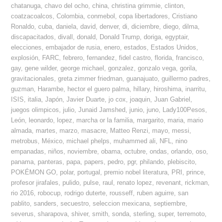
chatanuga
,
chavo del ocho
,
china
,
christina grimmie
,
clinton
,
coatzacoalcos
,
Colombia
,
conmebol
,
copa libertadores
,
Cristiano
Ronaldo
,
cuba
,
daniela
,
david
,
denver
,
di
,
diciembre
,
diego
,
dilma
,
discapacitados
,
divall
,
donald
,
Donald Trump
,
doriga
,
egyptair
,
elecciones
,
embajador de rusia
,
enero
,
estados
,
Estados Unidos
,
explosión
,
FARC
,
febrero
,
fernandez
,
fidel castro
,
florida
,
francisco
,
gay
,
gene wilder
,
george michael
,
gonzalez
,
gonzalo vega
,
gorila
,
gravitacionales
,
greta zimmer friedman
,
guanajuato
,
guillermo padres
,
guzman
,
Harambe
,
hector el guero palma
,
hillary
,
hiroshima
,
inarritu
,
ISIS
,
italia
,
Japón
,
Javier Duarte
,
jo cox
,
joaquin
,
Juan Gabriel
,
juegos olimpicos
,
julio
,
Junaid Jamshed
,
junio
,
juno
,
Lady100Pesos
,
León
,
leonardo
,
lopez
,
marcha or la familia
,
margarito
,
maria
,
mario
almada
,
martes
,
marzo
,
masacre
,
Matteo Renzi
,
mayo
,
messi
,
metrobus
,
México
,
michael phelps
,
muhammed ali
,
NFL
,
nino
empanadas
,
niños
,
noviembre
,
obama
,
octubre
,
ondas
,
orlando
,
oso
,
panama
,
panteras
,
papa
,
papers
,
pedro
,
pgr
,
philando
,
plebiscito
,
POKÉMON GO
,
polar
,
portugal
,
premio nobel literatura
,
PRI
,
prince
,
profesor jirafales
,
pulido
,
pulse
,
raul
,
renato lopez
,
revenant
,
rickman
,
rio 2016
,
robocup
,
rodrigo duterte
,
rousseff
,
ruben aguirre
,
san
pablito
,
sanders
,
secuestro
,
seleccion mexicana
,
septiembre
,
severus
,
sharapova
,
shiver
,
smith
,
sonda
,
sterling
,
super
,
terremoto
,