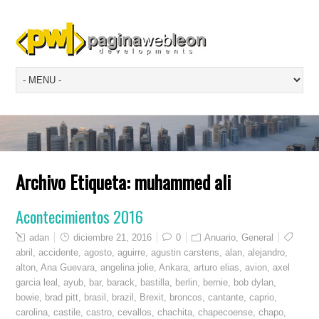
Archivo Etiqueta:
muhammed ali
Acontecimientos 2016
adan
diciembre 21, 2016
0
Anuario
,
General
abril
,
accidente
,
agosto
,
aguirre
,
agustin carstens
,
alan
,
alejandro
,
alton
,
Ana Guevara
,
angelina jolie
,
Ankara
,
arturo elias
,
avion
,
axel
garcia leal
,
ayub
,
bar
,
barack
,
bastilla
,
berlin
,
bernie
,
bob dylan
,
bowie
,
brad pitt
,
brasil
,
brazil
,
Brexit
,
broncos
,
cantante
,
caprio
,
carolina
,
castile
,
castro
,
cevallos
,
chachita
,
chapecoense
,
chapo
,