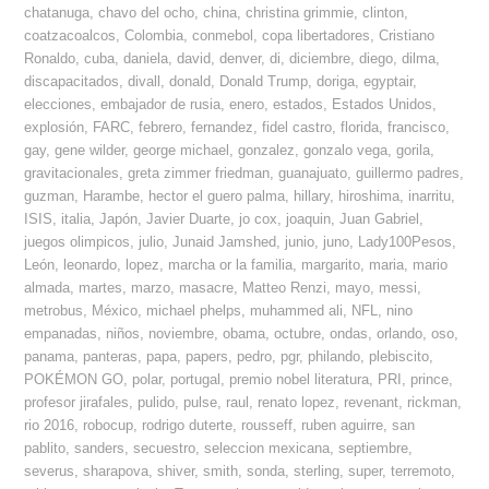
chatanuga
,
chavo del ocho
,
china
,
christina grimmie
,
clinton
,
coatzacoalcos
,
Colombia
,
conmebol
,
copa libertadores
,
Cristiano
Ronaldo
,
cuba
,
daniela
,
david
,
denver
,
di
,
diciembre
,
diego
,
dilma
,
discapacitados
,
divall
,
donald
,
Donald Trump
,
doriga
,
egyptair
,
elecciones
,
embajador de rusia
,
enero
,
estados
,
Estados Unidos
,
explosión
,
FARC
,
febrero
,
fernandez
,
fidel castro
,
florida
,
francisco
,
gay
,
gene wilder
,
george michael
,
gonzalez
,
gonzalo vega
,
gorila
,
gravitacionales
,
greta zimmer friedman
,
guanajuato
,
guillermo padres
,
guzman
,
Harambe
,
hector el guero palma
,
hillary
,
hiroshima
,
inarritu
,
ISIS
,
italia
,
Japón
,
Javier Duarte
,
jo cox
,
joaquin
,
Juan Gabriel
,
juegos olimpicos
,
julio
,
Junaid Jamshed
,
junio
,
juno
,
Lady100Pesos
,
León
,
leonardo
,
lopez
,
marcha or la familia
,
margarito
,
maria
,
mario
almada
,
martes
,
marzo
,
masacre
,
Matteo Renzi
,
mayo
,
messi
,
metrobus
,
México
,
michael phelps
,
muhammed ali
,
NFL
,
nino
empanadas
,
niños
,
noviembre
,
obama
,
octubre
,
ondas
,
orlando
,
oso
,
panama
,
panteras
,
papa
,
papers
,
pedro
,
pgr
,
philando
,
plebiscito
,
POKÉMON GO
,
polar
,
portugal
,
premio nobel literatura
,
PRI
,
prince
,
profesor jirafales
,
pulido
,
pulse
,
raul
,
renato lopez
,
revenant
,
rickman
,
rio 2016
,
robocup
,
rodrigo duterte
,
rousseff
,
ruben aguirre
,
san
pablito
,
sanders
,
secuestro
,
seleccion mexicana
,
septiembre
,
severus
,
sharapova
,
shiver
,
smith
,
sonda
,
sterling
,
super
,
terremoto
,