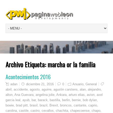
Archivo Etiqueta:
marcha or la familia
Acontecimientos 2016
adan
diciembre 21, 2016
0
Anuario
,
General
abril
,
accidente
,
agosto
,
aguirre
,
agustin carstens
,
alan
,
alejandro
,
alton
,
Ana Guevara
,
angelina jolie
,
Ankara
,
arturo elias
,
avion
,
axel
garcia leal
,
ayub
,
bar
,
barack
,
bastilla
,
berlin
,
bernie
,
bob dylan
,
bowie
,
brad pitt
,
brasil
,
brazil
,
Brexit
,
broncos
,
cantante
,
caprio
,
carolina
,
castile
,
castro
,
cevallos
,
chachita
,
chapecoense
,
chapo
,