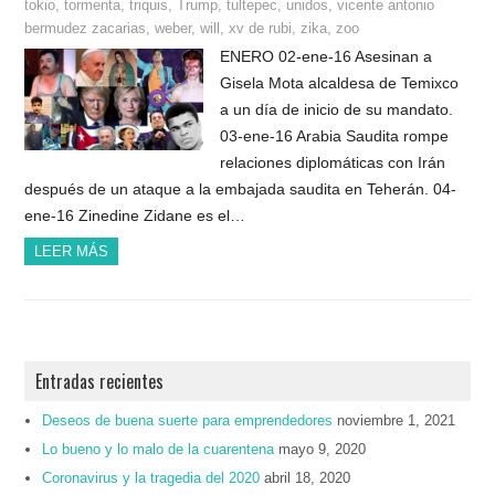
tokio
,
tormenta
,
triquis
,
Trump
,
tultepec
,
unidos
,
vicente antonio
bermudez zacarias
,
weber
,
will
,
xv de rubi
,
zika
,
zoo
ENERO 02-ene-16 Asesinan a
Gisela Mota alcaldesa de Temixco
a un día de inicio de su mandato.
03-ene-16 Arabia Saudita rompe
relaciones diplomáticas con Irán
después de un ataque a la embajada saudita en Teherán. 04-
ene-16 Zinedine Zidane es el…
LEER MÁS
Entradas recientes
Deseos de buena suerte para emprendedores
noviembre 1, 2021
Lo bueno y lo malo de la cuarentena
mayo 9, 2020
Coronavirus y la tragedia del 2020
abril 18, 2020