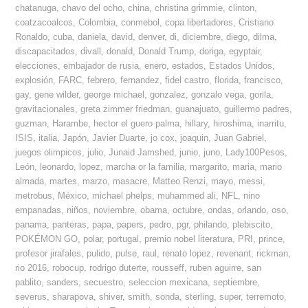
chatanuga
,
chavo del ocho
,
china
,
christina grimmie
,
clinton
,
coatzacoalcos
,
Colombia
,
conmebol
,
copa libertadores
,
Cristiano
Ronaldo
,
cuba
,
daniela
,
david
,
denver
,
di
,
diciembre
,
diego
,
dilma
,
discapacitados
,
divall
,
donald
,
Donald Trump
,
doriga
,
egyptair
,
elecciones
,
embajador de rusia
,
enero
,
estados
,
Estados Unidos
,
explosión
,
FARC
,
febrero
,
fernandez
,
fidel castro
,
florida
,
francisco
,
gay
,
gene wilder
,
george michael
,
gonzalez
,
gonzalo vega
,
gorila
,
gravitacionales
,
greta zimmer friedman
,
guanajuato
,
guillermo padres
,
guzman
,
Harambe
,
hector el guero palma
,
hillary
,
hiroshima
,
inarritu
,
ISIS
,
italia
,
Japón
,
Javier Duarte
,
jo cox
,
joaquin
,
Juan Gabriel
,
juegos olimpicos
,
julio
,
Junaid Jamshed
,
junio
,
juno
,
Lady100Pesos
,
León
,
leonardo
,
lopez
,
marcha or la familia
,
margarito
,
maria
,
mario
almada
,
martes
,
marzo
,
masacre
,
Matteo Renzi
,
mayo
,
messi
,
metrobus
,
México
,
michael phelps
,
muhammed ali
,
NFL
,
nino
empanadas
,
niños
,
noviembre
,
obama
,
octubre
,
ondas
,
orlando
,
oso
,
panama
,
panteras
,
papa
,
papers
,
pedro
,
pgr
,
philando
,
plebiscito
,
POKÉMON GO
,
polar
,
portugal
,
premio nobel literatura
,
PRI
,
prince
,
profesor jirafales
,
pulido
,
pulse
,
raul
,
renato lopez
,
revenant
,
rickman
,
rio 2016
,
robocup
,
rodrigo duterte
,
rousseff
,
ruben aguirre
,
san
pablito
,
sanders
,
secuestro
,
seleccion mexicana
,
septiembre
,
severus
,
sharapova
,
shiver
,
smith
,
sonda
,
sterling
,
super
,
terremoto
,