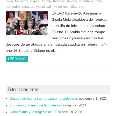
tokio
,
tormenta
,
triquis
,
Trump
,
tultepec
,
unidos
,
vicente antonio
bermudez zacarias
,
weber
,
will
,
xv de rubi
,
zika
,
zoo
ENERO 02-ene-16 Asesinan a
Gisela Mota alcaldesa de Temixco
a un día de inicio de su mandato.
03-ene-16 Arabia Saudita rompe
relaciones diplomáticas con Irán
después de un ataque a la embajada saudita en Teherán. 04-
ene-16 Zinedine Zidane es el…
LEER MÁS
Entradas recientes
Deseos de buena suerte para emprendedores
noviembre 1, 2021
Lo bueno y lo malo de la cuarentena
mayo 9, 2020
Coronavirus y la tragedia del 2020
abril 18, 2020