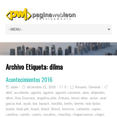
Archivo Etiqueta:
dilma
Acontecimientos 2016
adan
diciembre 21, 2016
0
Anuario
,
General
abril
,
accidente
,
agosto
,
aguirre
,
agustin carstens
,
alan
,
alejandro
,
alton
,
Ana Guevara
,
angelina jolie
,
Ankara
,
arturo elias
,
avion
,
axel
garcia leal
,
ayub
,
bar
,
barack
,
bastilla
,
berlin
,
bernie
,
bob dylan
,
bowie
,
brad pitt
,
brasil
,
brazil
,
Brexit
,
broncos
,
cantante
,
caprio
,
carolina
,
castile
,
castro
,
cevallos
,
chachita
,
chapecoense
,
chapo
,