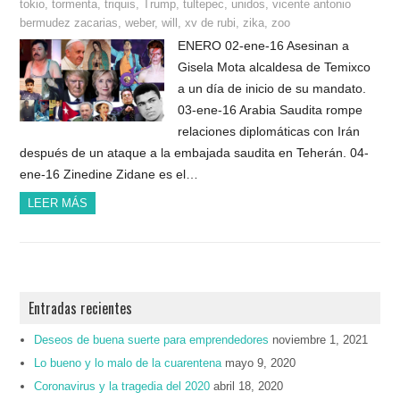
tokio
,
tormenta
,
triquis
,
Trump
,
tultepec
,
unidos
,
vicente antonio
bermudez zacarias
,
weber
,
will
,
xv de rubi
,
zika
,
zoo
ENERO 02-ene-16 Asesinan a
Gisela Mota alcaldesa de Temixco
a un día de inicio de su mandato.
03-ene-16 Arabia Saudita rompe
relaciones diplomáticas con Irán
después de un ataque a la embajada saudita en Teherán. 04-
ene-16 Zinedine Zidane es el…
LEER MÁS
Entradas recientes
Deseos de buena suerte para emprendedores
noviembre 1, 2021
Lo bueno y lo malo de la cuarentena
mayo 9, 2020
Coronavirus y la tragedia del 2020
abril 18, 2020