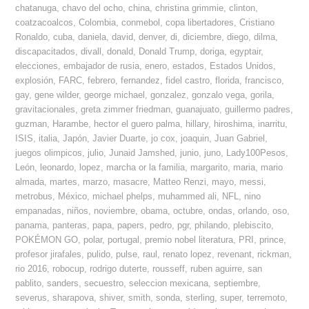
chatanuga
,
chavo del ocho
,
china
,
christina grimmie
,
clinton
,
coatzacoalcos
,
Colombia
,
conmebol
,
copa libertadores
,
Cristiano
Ronaldo
,
cuba
,
daniela
,
david
,
denver
,
di
,
diciembre
,
diego
,
dilma
,
discapacitados
,
divall
,
donald
,
Donald Trump
,
doriga
,
egyptair
,
elecciones
,
embajador de rusia
,
enero
,
estados
,
Estados Unidos
,
explosión
,
FARC
,
febrero
,
fernandez
,
fidel castro
,
florida
,
francisco
,
gay
,
gene wilder
,
george michael
,
gonzalez
,
gonzalo vega
,
gorila
,
gravitacionales
,
greta zimmer friedman
,
guanajuato
,
guillermo padres
,
guzman
,
Harambe
,
hector el guero palma
,
hillary
,
hiroshima
,
inarritu
,
ISIS
,
italia
,
Japón
,
Javier Duarte
,
jo cox
,
joaquin
,
Juan Gabriel
,
juegos olimpicos
,
julio
,
Junaid Jamshed
,
junio
,
juno
,
Lady100Pesos
,
León
,
leonardo
,
lopez
,
marcha or la familia
,
margarito
,
maria
,
mario
almada
,
martes
,
marzo
,
masacre
,
Matteo Renzi
,
mayo
,
messi
,
metrobus
,
México
,
michael phelps
,
muhammed ali
,
NFL
,
nino
empanadas
,
niños
,
noviembre
,
obama
,
octubre
,
ondas
,
orlando
,
oso
,
panama
,
panteras
,
papa
,
papers
,
pedro
,
pgr
,
philando
,
plebiscito
,
POKÉMON GO
,
polar
,
portugal
,
premio nobel literatura
,
PRI
,
prince
,
profesor jirafales
,
pulido
,
pulse
,
raul
,
renato lopez
,
revenant
,
rickman
,
rio 2016
,
robocup
,
rodrigo duterte
,
rousseff
,
ruben aguirre
,
san
pablito
,
sanders
,
secuestro
,
seleccion mexicana
,
septiembre
,
severus
,
sharapova
,
shiver
,
smith
,
sonda
,
sterling
,
super
,
terremoto
,